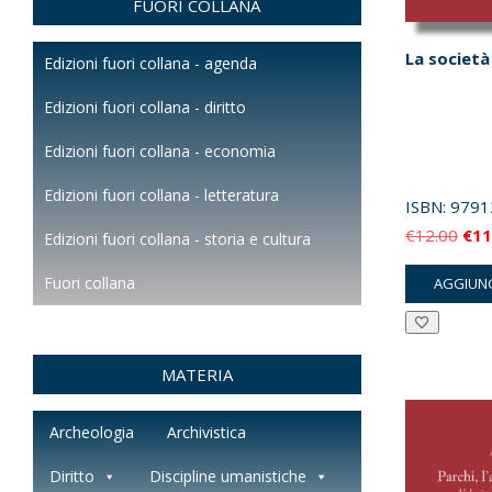
FUORI COLLANA
La societ
Edizioni fuori collana - agenda
Edizioni fuori collana - diritto
Edizioni fuori collana - economia
Edizioni fuori collana - letteratura
ISBN:
9791
Il
€
12.00
€
11
Edizioni fuori collana - storia e cultura
pre
Fuori collana
AGGIUNG
orig
era:
€12
MATERIA
Archeologia
Archivistica
Diritto
Discipline umanistiche