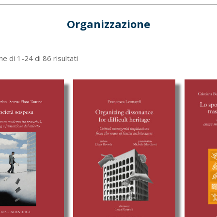
Organizzazione
Ordina
ne di 1-24 di 86 risultati
in
base
al
più
recente