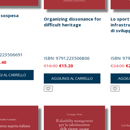
à sospesa
Organizing dissonance for
Lo spor
difficult heritage
infrastr
di svilup
223506691
ISBN:
9791223506806
ISBN:
97
Il
.40
Il
Il
Il
€
16.00
€
15.20
€
24.00
€
zzo
prezzo
prezzo
prezzo
pr
I AL CARRELLO
inale
attuale
AGGIUNGI AL CARRELLO
AGGIU
originale
attuale
or
è:
era:
è:
er
.00.
€11.40.
€16.00.
€15.20.
€2