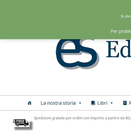
Skip
to
Si av
content
Per probl
Editoriale
Scientifica
La nostra storia
Libri
R
Spedizioni gratuite per ordini con importo a partire da 80