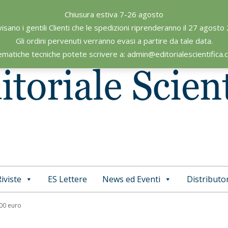
Chiusura estiva 7-26 agosto
visano i gentili Clienti che le spedizioni riprenderanno il 27 agosto
Gli ordini pervenuti verranno evasi a partire da tale data.
ematiche tecniche potete scrivere a: admin@editorialescientifica
iviste
ES Lettere
News ed Eventi
Distributor
Primary
Navigation
,00 euro
Menu