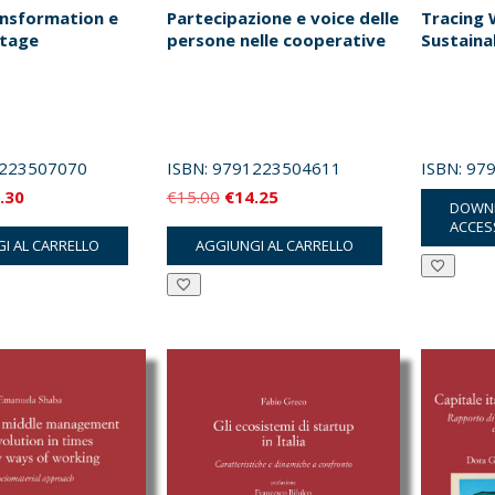
ansformation e
Partecipazione e voice delle
Tracing 
itage
persone nelle cooperative
Sustainab
223507070
ISBN:
9791223504611
ISBN:
97
Il
Il
Il
.30
€
15.00
€
14.25
DOWN
zzo
prezzo
prezzo
prezzo
ACCES
I AL CARRELLO
AGGIUNGI AL CARRELLO
inale
attuale
originale
attuale
è:
era:
è:
.00.
€13.30.
€15.00.
€14.25.