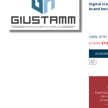
Digital tr
brand her
ISBN:
9791
Il
€
14.00
€
13
pre
AGGIUNG
orig
era:
€14