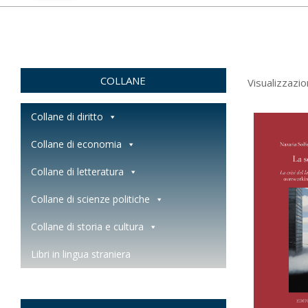
COLLANE
Visualizzazio
Collane di diritto
Collane di economia
Collane di letteratura
Collane di scienze politiche
Collane di storia e cultura
Libri in lingua straniera