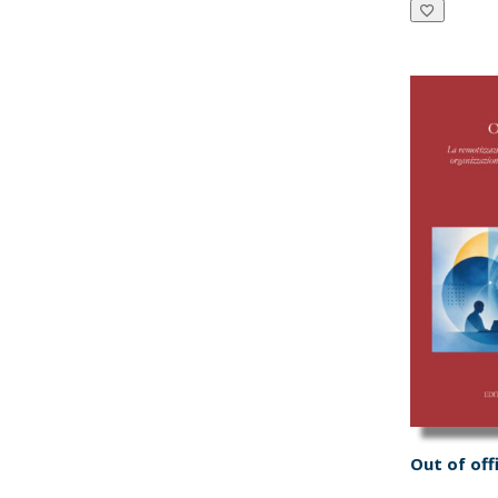
era:
€10
Out of off