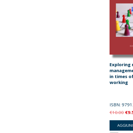
Exploring 
managemen
in times o
working
ISBN:
9791
Il
€
10.00
€
9.
pre
AGGIUNG
orig