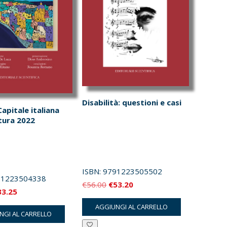
Disabilità: questioni e casi
apitale italiana
ltura 2022
ISBN:
9791223505502
91223504338
Il
Il
€
56.00
€
53.20
Il
33.25
prezzo
prezzo
ezzo
prezzo
AGGIUNGI AL CARRELLO
originale
attuale
NGI AL CARRELLO
iginale
attuale
era:
è: