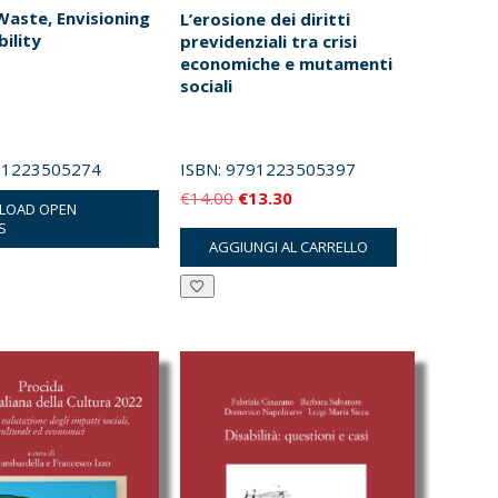
Waste, Envisioning
L’erosione dei diritti
ility
previdenziali tra crisi
economiche e mutamenti
sociali
91223505274
ISBN:
9791223505397
Il
Il
€
14.00
€
13.30
LOAD OPEN
prezzo
prezzo
S
AGGIUNGI AL CARRELLO
originale
attuale
era:
è:
€14.00.
€13.30.