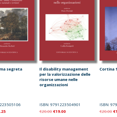
arma segreta
Il disability management
Cortina 
per la valorizzazione delle
risorse umane nelle
organizzazioni
223505106
ISBN:
9791223504901
ISBN:
97
Il
Il
Il
Il
.25
€
20.00
€
19.00
€
20.00
€