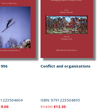
1956
Conflict and organizations
91223504604
ISBN:
9791223504895
Il
Il
Il
19.00
€
14.00
€
13.30