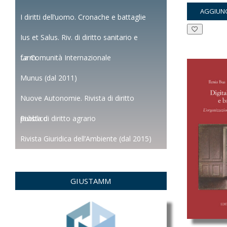
pre
AGGIUNG
orig
I diritti dell’uomo. Cronache e battaglie
era:
Ius et Salus. Riv. di diritto sanitario e
€15
farm.
La Comunità Internazionale
Munus (dal 2011)
Nuove Autonomie. Rivista di diritto
pubblico
Rivista di diritto agrario
Rivista Giuridica dell’Ambiente (dal 2015)
GIUSTAMM