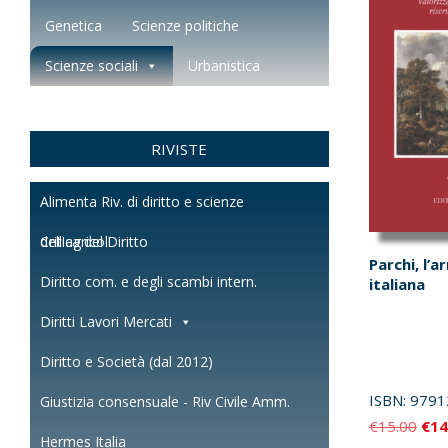
Genetica
Scienze politiche
Scienze sociali
Urbanistica
RIVISTE
Alimenta Riv. di diritto e scienze
dell'agricol.
Critica del Diritto
Parchi, l’
Diritto com. e degli scambi intern.
italiana
Diritti Lavori Mercati
Diritto e Società (dal 2012)
ISBN:
9791
Giustizia consensuale - Riv Civile Amm.
Il
€
15.00
€
14
Hermes Italia