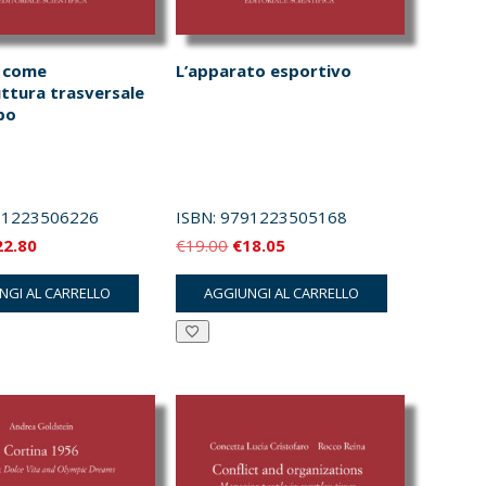
t come
L’apparato esportivo
uttura trasversale
po
91223506226
ISBN:
9791223505168
Il
Il
Il
22.80
€
19.00
€
18.05
ezzo
prezzo
prezzo
prezzo
NGI AL CARRELLO
AGGIUNGI AL CARRELLO
iginale
attuale
originale
attuale
a:
è:
era:
è:
4.00.
€22.80.
€19.00.
€18.05.