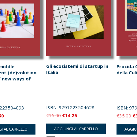
Gli ecosistemi di startup in
middle
Procida C
Italia
t (de)volution
della Cu
f new ways of
ISBN:
9791223504628
223504093
ISBN:
97
Il
Il
Il
Il
€
15.00
€
14.25
50
€
35.00
€
prezzo
prezzo
zzo
prezzo
pr
AGGIUNGI AL CARRELLO
I AL CARRELLO
AGGIU
originale
attuale
inale
attuale
or