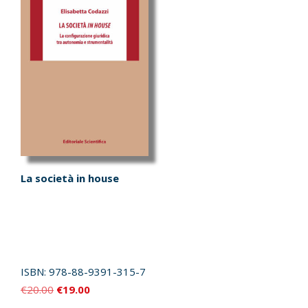
La società in house
ISBN:
978-88-9391-315-7
Il
Il
€
20.00
€
19.00
prezzo
prezzo