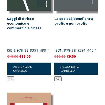
Saggi di diritto
La società benefit tra
economico e
profit e non profit
commerciale cinese
ISBN:
978-88-9391-499-4
ISBN:
978-88-9391-445-1
Il
Il
Il
Il
€
19.00
€
18.05
€
10.00
€
9.50
prezzo
prezzo
prezzo
prezzo
AGGIUNGI AL
AGGIUNGI AL
originale
attuale
originale
attuale
CARRELLO
CARRELLO
era:
è:
era:
è:
€19.00.
€18.05.
€10.00.
€9.50.