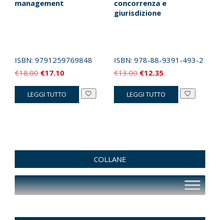
management
concorrenza e
giurisdizione
ISBN:
9791259769848
ISBN:
978-88-9391-493-2
Il
Il
Il
Il
€
18.00
€
17.10
€
13.00
€
12.35
prezzo
prezzo
prezzo
prezzo
LEGGI TUTTO
LEGGI TUTTO
originale
attuale
originale
attuale
era:
è:
era:
è:
€18.00.
€17.10.
€13.00.
€12.35.
COLLANE