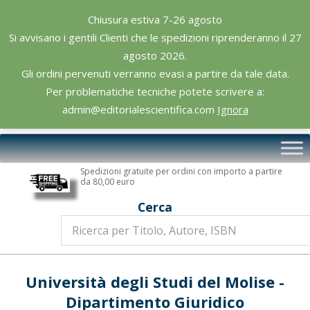
Skip
Chiusura estiva 7-26 agosto
to
Si avvisano i gentili Clienti che le spedizioni riprenderanno il 27
content
agosto 2026.
Gli ordini pervenuti verranno evasi a partire da tale data.
Per problematiche tecniche potete scrivere a:
admin@editorialescientifica.com
Ignora
Editoriale
Primary
Scientifica
Navigation
Spedizioni gratuite per ordini con importo a partire
Menu
da 80,00 euro
Cerca
Università degli Studi del Molise -
Dipartimento Giuridico