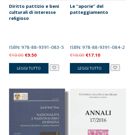
Diritto pattizio e beni
Le “aporie” del
culturali di interesse
patteggiamento
religioso
ISBN:
978-88-9391-083-5
ISBN:
978-88-9391-084-2
Il
Il
Il
Il
€
10.00
€
9.50
€
18.00
€
17.10
prezzo
prezzo
prezzo
prezzo
LEGGI TUTTO
LEGGI TUTTO
originale
attuale
originale
attuale
era:
è:
era:
è:
€10.00.
€9.50.
€18.00.
€17.10.