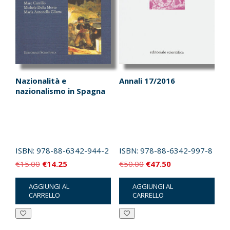
Nazionalità e
Annali 17/2016
nazionalismo in Spagna
ISBN:
978-88-6342-944-2
ISBN:
978-88-6342-997-8
Il
Il
Il
Il
€
15.00
€
14.25
€
50.00
€
47.50
prezzo
prezzo
prezzo
prezzo
AGGIUNGI AL
AGGIUNGI AL
originale
attuale
originale
attuale
CARRELLO
CARRELLO
era:
è:
era:
è:
€15.00.
€14.25.
€50.00.
€47.50.