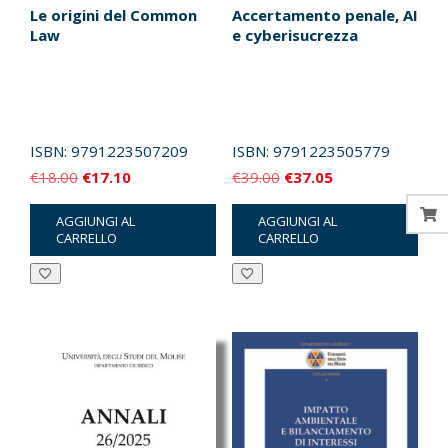
Le origini del Common
Accertamento penale, AI
Law
e cyberisucrezza
ISBN:
9791223507209
ISBN:
9791223505779
Il
Il
Il
Il
€
18.00
€
17.10
€
39.00
€
37.05
prezzo
prezzo
prezzo
prezzo
AGGIUNGI AL
AGGIUNGI AL
originale
attuale
originale
attuale
CARRELLO
CARRELLO
era:
è:
era:
è:
€18.00.
€17.10.
€39.00.
€37.05.