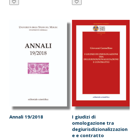
€50.00.
€47.50.
€32.00.
€30.40.
Annali 19/2018
I giudizi di
omologazione tra
degiurisdizionalizzazion
e e contratto