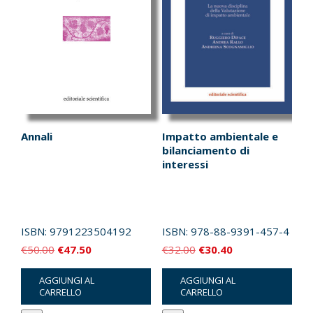
Annali
Impatto ambientale e
bilanciamento di
interessi
ISBN:
9791223504192
ISBN:
978-88-9391-457-4
Il
Il
Il
Il
€
50.00
€
47.50
€
32.00
€
30.40
prezzo
prezzo
prezzo
prezzo
AGGIUNGI AL
AGGIUNGI AL
originale
attuale
originale
attuale
CARRELLO
CARRELLO
era:
è:
era:
è: