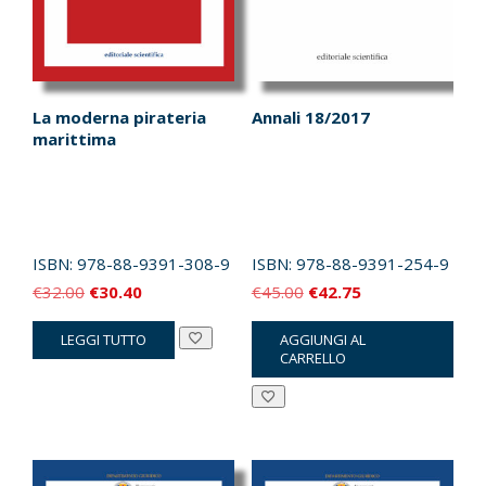
La moderna pirateria
Annali 18/2017
marittima
ISBN:
978-88-9391-308-9
ISBN:
978-88-9391-254-9
Il
Il
Il
Il
€
32.00
€
30.40
€
45.00
€
42.75
prezzo
prezzo
prezzo
prezzo
LEGGI TUTTO
AGGIUNGI AL
originale
attuale
originale
attuale
CARRELLO
era:
è:
era:
è:
€32.00.
€30.40.
€45.00.
€42.75.