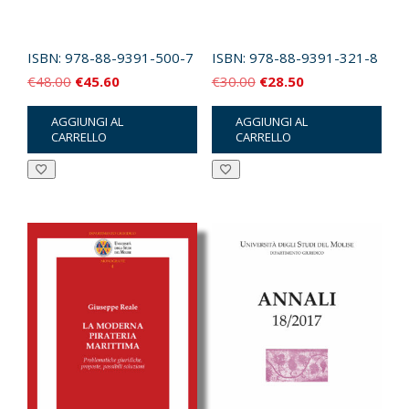
ISBN:
978-88-9391-500-7
ISBN:
978-88-9391-321-8
Il
Il
Il
Il
€
48.00
€
45.60
€
30.00
€
28.50
prezzo
prezzo
prezzo
prezzo
AGGIUNGI AL
AGGIUNGI AL
originale
attuale
originale
attuale
CARRELLO
CARRELLO
era:
è:
era:
è:
€48.00.
€45.60.
€30.00.
€28.50.