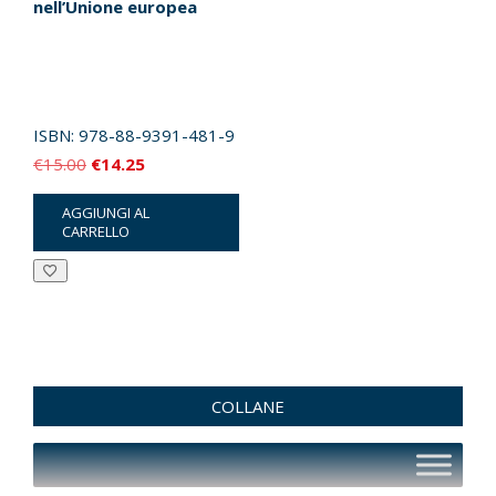
nell’Unione europea
ISBN:
978-88-9391-481-9
Il
Il
€
15.00
€
14.25
prezzo
prezzo
AGGIUNGI AL
originale
attuale
CARRELLO
era:
è:
€15.00.
€14.25.
COLLANE