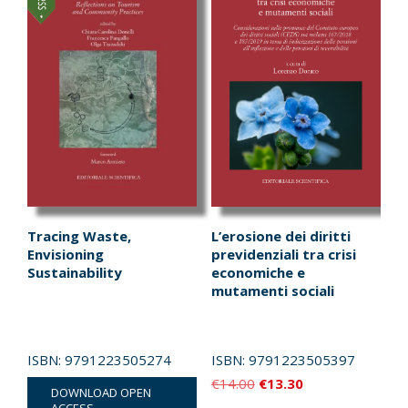
Tracing Waste,
L’erosione dei diritti
Envisioning
previdenziali tra crisi
Sustainability
economiche e
mutamenti sociali
ISBN:
9791223505274
ISBN:
9791223505397
Il
Il
€
14.00
€
13.30
DOWNLOAD OPEN
prezzo
prezzo