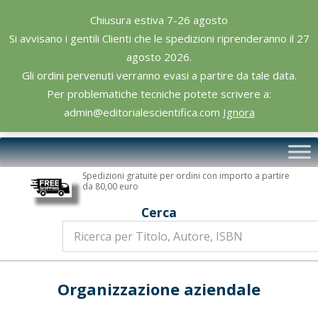
Skip
Chiusura estiva 7-26 agosto
to
Si avvisano i gentili Clienti che le spedizioni riprenderanno il 27
content
agosto 2026.
Gli ordini pervenuti verranno evasi a partire da tale data.
Per problematiche tecniche potete scrivere a:
admin@editorialescientifica.com
Ignora
Editoriale
Primary
Scientifica
Navigation
Spedizioni gratuite per ordini con importo a partire
Menu
da 80,00 euro
Cerca
Organizzazione aziendale