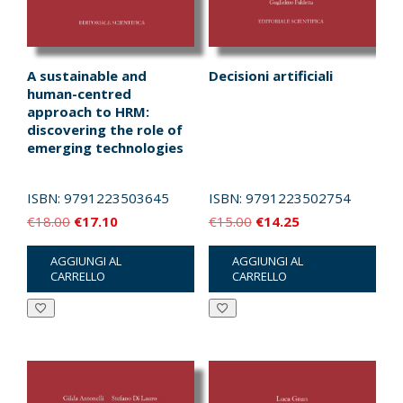
A sustainable and
Decisioni artificiali
human-centred
approach to HRM:
discovering the role of
emerging technologies
ISBN:
9791223503645
ISBN:
9791223502754
Il
Il
Il
Il
€
18.00
€
17.10
€
15.00
€
14.25
prezzo
prezzo
prezzo
prezzo
AGGIUNGI AL
AGGIUNGI AL
originale
attuale
originale
attuale
CARRELLO
CARRELLO
era:
è:
era:
è:
€18.00.
€17.10.
€15.00.
€14.25.