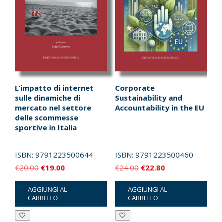
L’impatto di internet
Corporate
sulle dinamiche di
Sustainability and
mercato nel settore
Accountability in the EU
delle scommesse
sportive in Italia
ISBN:
9791223500644
ISBN:
9791223500460
Il
Il
Il
Il
€
20.00
€
19.00
€
24.00
€
22.80
prezzo
prezzo
prezzo
prezzo
AGGIUNGI AL
AGGIUNGI AL
originale
attuale
originale
attuale
CARRELLO
CARRELLO
era:
è:
era:
è:
€20.00.
€19.00.
€24.00.
€22.80.