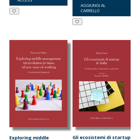
ACCESS
AGGIUNGI AL
originale
attuale
CARRELLO
era:
è:
€14.00.
€13.30.
Gli ecosistemi di startup
Exploring middle