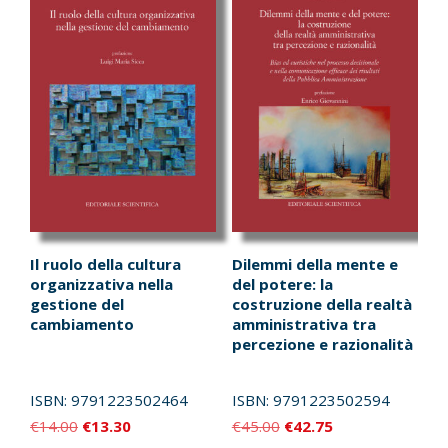
Il ruolo della cultura
Dilemmi della mente e
organizzativa nella
del potere: la
gestione del
costruzione della realtà
cambiamento
amministrativa tra
percezione e razionalità
ISBN:
9791223502464
ISBN:
9791223502594
Il
Il
Il
Il
€
14.00
€
13.30
€
45.00
€
42.75