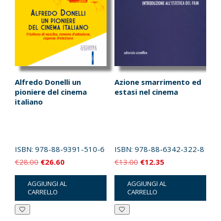
Alfredo Donelli un
Azione smarrimento ed
pioniere del cinema
estasi nel cinema
italiano
ISBN:
978-88-9391-510-6
ISBN:
978-88-6342-322-8
Il
Il
Il
Il
€
28.00
€
26.60
€
13.00
€
12.35
prezzo
prezzo
prezzo
prezzo
AGGIUNGI AL
AGGIUNGI AL
originale
attuale
originale
attuale
CARRELLO
CARRELLO
era:
è:
era:
è:
€28.00.
€26.60.
€13.00.
€12.35.