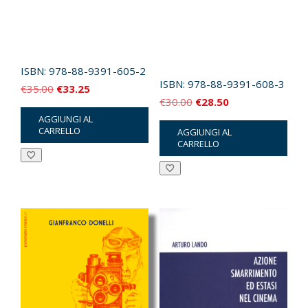
ISBN:
978-88-9391-605-2
ISBN:
978-88-9391-608-3
Il
Il
€
35.00
€
33.25
Il
Il
€
30.00
€
28.50
prezzo
prezzo
prezzo
prezzo
AGGIUNGI AL
originale
attuale
CARRELLO
AGGIUNGI AL
originale
attuale
era:
è:
CARRELLO
era:
è:
€35.00.
€33.25.
€30.00.
€28.50.