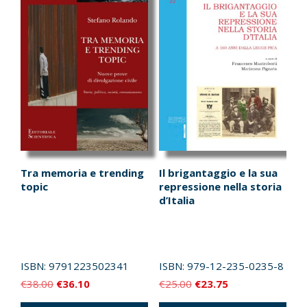
Tra memoria e trending
Il brigantaggio e la sua
topic
repressione nella storia
d’Italia
ISBN:
9791223502341
ISBN:
979-12-235-0235-8
Il
Il
Il
Il
€
38.00
€
36.10
€
25.00
€
23.75
prezzo
prezzo
prezzo
prezzo