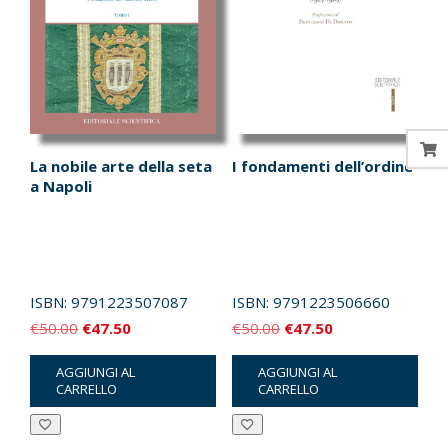
La nobile arte della seta
I fondamenti dell’ordine
a Napoli
ISBN:
9791223507087
ISBN:
9791223506660
Il
Il
Il
Il
€
50.00
€
47.50
€
50.00
€
47.50
prezzo
prezzo
prezzo
prezzo
AGGIUNGI AL
AGGIUNGI AL
originale
attuale
originale
attuale
CARRELLO
CARRELLO
era:
è:
era:
è:
€50.00.
€47.50.
€50.00.
€47.50.