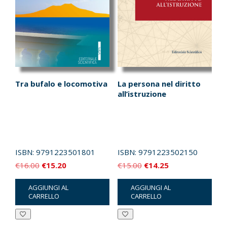
pagina
del
prodotto
Tra bufalo e locomotiva
La persona nel diritto
all’istruzione
ISBN:
9791223501801
ISBN:
9791223502150
Il
Il
Il
Il
€
16.00
€
15.20
€
15.00
€
14.25
prezzo
prezzo
prezzo
prezzo
AGGIUNGI AL
AGGIUNGI AL
originale
attuale
originale
attuale
CARRELLO
CARRELLO
era:
è:
era:
è:
€16.00.
€15.20.
€15.00.
€14.25.