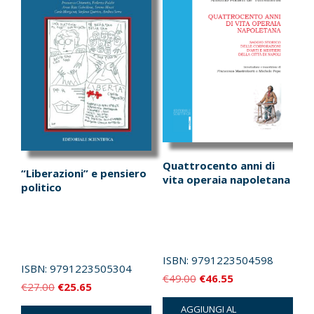
Quattrocento anni di
“Liberazioni” e pensiero
vita operaia napoletana
politico
ISBN:
9791223504598
ISBN:
9791223505304
Il
Il
€
49.00
€
46.55
Il
Il
€
27.00
€
25.65
prezzo
prezzo
prezzo
prezzo
AGGIUNGI AL