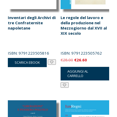
Inventari degli Archivi di
Le regole del lavoro e
tre Confraternite
della produzione nel
napoletane
Mezzogiorno dal XVII al
XIX secolo
ISBN:
9791223505816
ISBN:
9791223505762
Il
Il
€
28.00
€
26.60
SCARICA EBOOK
prezzo
prezzo
AGGIUNGI AL
originale
attuale
CARRELLO
era:
è:
€28.00.
€26.60.