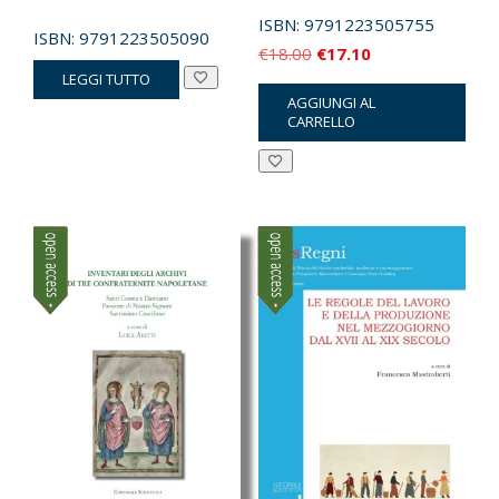
ISBN:
9791223505755
ISBN:
9791223505090
Il
Il
€
18.00
€
17.10
LEGGI TUTTO
prezzo
prezzo
AGGIUNGI AL
originale
attuale
CARRELLO
era:
è:
€18.00.
€17.10.