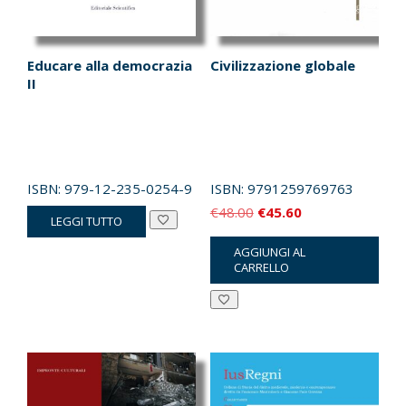
Educare alla democrazia
Civilizzazione globale
II
ISBN:
979-12-235-0254-9
ISBN:
9791259769763
Il
Il
€
48.00
€
45.60
LEGGI TUTTO
prezzo
prezzo
AGGIUNGI AL
originale
attuale
CARRELLO
era:
è:
€48.00.
€45.60.