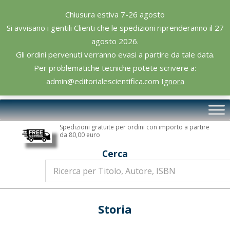
Skip
Chiusura estiva 7-26 agosto
to
Si avvisano i gentili Clienti che le spedizioni riprenderanno il 27
content
agosto 2026.
Gli ordini pervenuti verranno evasi a partire da tale data.
Per problematiche tecniche potete scrivere a:
admin@editorialescientifica.com
Ignora
Editoriale
Primary
Scientifica
Navigation
Spedizioni gratuite per ordini con importo a partire
Menu
da 80,00 euro
Cerca
Storia