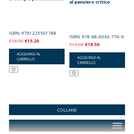
al pensiero critico
ISBN:
9791223501788
ISBN:
978-88-6342-776-9
Il
Il
€
16.00
€
15.20
Il
Il
€
19.00
€
18.50
prezzo
prezzo
prezzo
prezzo
AGGIUNGI AL
originale
attuale
AGGIUNGI AL
CARRELLO
originale
attuale
CARRELLO
era:
è:
era:
è:
€16.00.
€15.20.
€19.00.
€18.50.
COLLANE