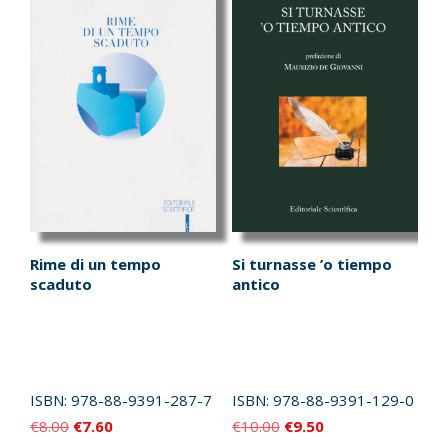
Rime di un tempo
Si turnasse ’o tiempo
scaduto
antico
ISBN:
978-88-9391-287-7
ISBN:
978-88-9391-129-0
Il
Il
Il
Il
€
8.00
€
7.60
€
10.00
€
9.50