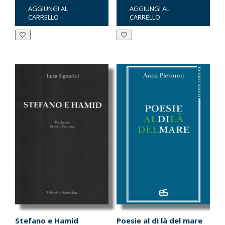
AGGIUNGI AL
AGGIUNGI AL
originale
attuale
originale
attuale
CARRELLO
CARRELLO
era:
è:
era:
è:
€19.00.
€18.05.
€10.00.
€9.50.
Stefano e Hamid
Poesie al di là del mare