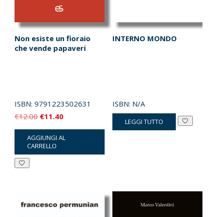
Non esiste un fioraio
INTERNO MONDO
che vende papaveri
ISBN:
9791223502631
ISBN:
N/A
Il
Il
€
12.00
€
11.40
LEGGI TUTTO
prezzo
prezzo
AGGIUNGI AL
originale
attuale
CARRELLO
era:
è:
€12.00.
€11.40.