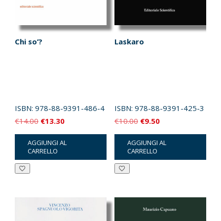
Chi so’?
Laskaro
ISBN:
978-88-9391-486-4
ISBN:
978-88-9391-425-3
Il
Il
Il
Il
€
14.00
€
13.30
€
10.00
€
9.50
prezzo
prezzo
prezzo
prezzo
AGGIUNGI AL
AGGIUNGI AL
originale
attuale
originale
attuale
CARRELLO
CARRELLO
era:
è:
era:
è:
€14.00.
€13.30.
€10.00.
€9.50.