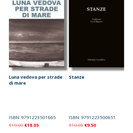
Luna vedova per strade
Stanze
di mare
ISBN:
9791223501665
ISBN:
9791223500651
Il
Il
Il
Il
€
19.00
€
18.05
€
10.00
€
9.50
prezzo
prezzo
prezzo
prezzo