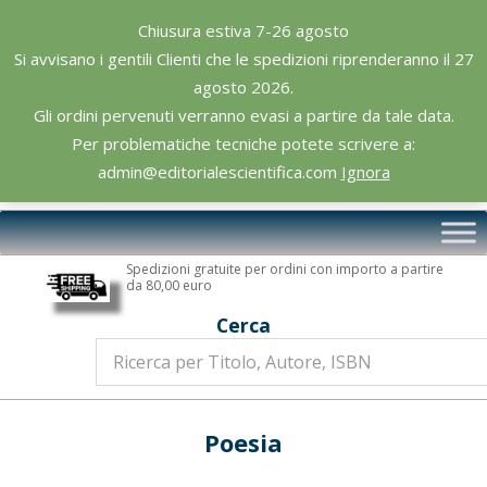
Skip
Chiusura estiva 7-26 agosto
to
Si avvisano i gentili Clienti che le spedizioni riprenderanno il 27
content
agosto 2026.
Gli ordini pervenuti verranno evasi a partire da tale data.
Per problematiche tecniche potete scrivere a:
admin@editorialescientifica.com
Ignora
Editoriale
Primary
Scientifica
Navigation
Spedizioni gratuite per ordini con importo a partire
Menu
da 80,00 euro
Cerca
Poesia