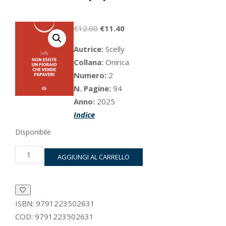
Il
Il
€
12.00
€
11.40
prezzo
prezzo
Autrice:
Scelly
originale
attuale
Collana:
Onirica
era:
è:
Numero:
2
€12.00.
€11.40.
N. Pagine:
94
Anno:
2025
Indice
Disponibile
Non
AGGIUNGI AL CARRELLO
esiste
un
fioraio
che
vende
ISBN:
9791223502631
papaveri
COD:
9791223502631
quantità