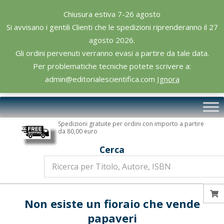
Skip
Chiusura estiva 7-26 agosto
to
Si avvisano i gentili Clienti che le spedizioni riprenderanno il 27
content
agosto 2026.
Gli ordini pervenuti verranno evasi a partire da tale data.
Per problematiche tecniche potete scrivere a:
admin@editorialescientifica.com
Ignora
Editoriale
Primary
Scientifica
Navigation
Spedizioni gratuite per ordini con importo a partire
Menu
da 80,00 euro
Cerca
Non esiste un fioraio che vende
papaveri