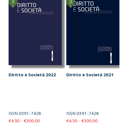
opzioni
opzioni
possono
possono
essere
essere
scelte
scelte
nella
nella
pagina
pagina
del
del
prodotto
prodotto
Diritto e Società 2022
Diritto e Società 2021
ISSN
0391-7428
ISSN
0391-7428
Fascia
Fascia
€
4.50
-
€
300.00
€
4.50
-
€
300.00
di
di