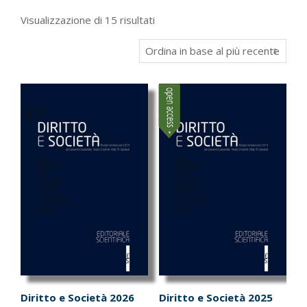
Ordina
Visualizzazione di 15 risultati
in
base
al
più
recente
Diritto e Società 2026
Diritto e Società 2025