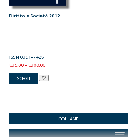
Diritto e Società 2012
ISSN
0391-7428
Fascia
€
35.00
-
€
300.00
di
Questo
SCEGLI
prezzo:
prodotto
da
ha
€35.00
più
a
varianti.
€300.00
Le
COLLANE
opzioni
possono