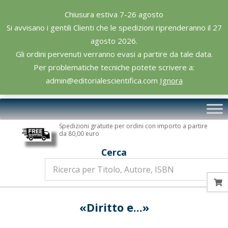
Skip
Chiusura estiva 7-26 agosto
to
Si avvisano i gentili Clienti che le spedizioni riprenderanno il 27
content
agosto 2026.
Gli ordini pervenuti verranno evasi a partire da tale data.
Per problematiche tecniche potete scrivere a:
admin@editorialescientifica.com
Ignora
Editoriale
Primary
Scientifica
Navigation
Spedizioni gratuite per ordini con importo a partire
Menu
da 80,00 euro
Cerca
«Diritto e...»