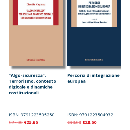
“Algo-sicurezza”.
Percorsi di integrazione
Terrorismo, contesto
europea
digitale e dinamiche
costituzionali
ISBN:
9791223505250
ISBN:
9791223504932
Il
Il
Il
Il
€
27.00
€
25.65
€
30.00
€
28.50
prezzo
prezzo
prezzo
prezzo