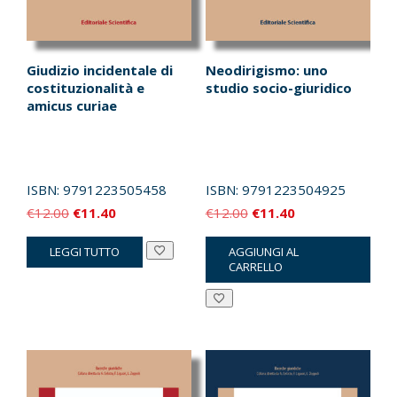
Giudizio incidentale di
Neodirigismo: uno
costituzionalità e
studio socio-giuridico
amicus curiae
ISBN:
9791223505458
ISBN:
9791223504925
Il
Il
Il
Il
€
12.00
€
11.40
€
12.00
€
11.40
prezzo
prezzo
prezzo
prezzo
LEGGI TUTTO
AGGIUNGI AL
originale
attuale
originale
attuale
CARRELLO
era:
è:
era:
è:
€12.00.
€11.40.
€12.00.
€11.40.