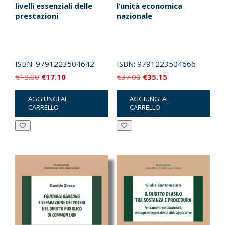
livelli essenziali delle
l’unità economica
prestazioni
nazionale
ISBN:
9791223504642
ISBN:
9791223504666
Il
Il
Il
Il
€
18.00
€
17.10
€
37.00
€
35.15
prezzo
prezzo
prezzo
prezzo
AGGIUNGI AL
AGGIUNGI AL
originale
attuale
originale
attuale
CARRELLO
CARRELLO
era:
è:
era:
è:
€18.00.
€17.10.
€37.00.
€35.15.