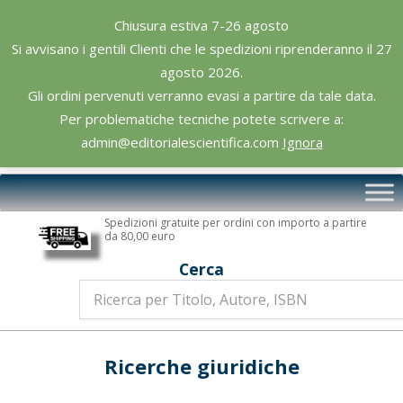
Skip
Chiusura estiva 7-26 agosto
to
Si avvisano i gentili Clienti che le spedizioni riprenderanno il 27
content
agosto 2026.
Gli ordini pervenuti verranno evasi a partire da tale data.
Per problematiche tecniche potete scrivere a:
admin@editorialescientifica.com
Ignora
Editoriale
Primary
Scientifica
Navigation
Spedizioni gratuite per ordini con importo a partire
Menu
da 80,00 euro
Cerca
Ricerche giuridiche