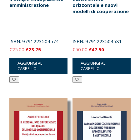
amministrazione
orizzontale e nuovi
modelli di cooperazione
ISBN:
9791223504574
ISBN:
9791223504581
Il
Il
Il
Il
€
25.00
€
23.75
€
50.00
€
47.50
prezzo
prezzo
prezzo
prezzo
AGGIUNGI AL
AGGIUNGI AL
originale
attuale
originale
attuale
CARRELLO
CARRELLO
era:
è:
era:
è:
€25.00.
€23.75.
€50.00.
€47.50.