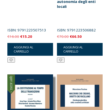
autonomia degli enti
locali
ISBN:
9791223507513
ISBN:
9791223506882
Il
Il
Il
Il
€
16.00
€
15.20
€
70.00
€
66.50
prezzo
prezzo
prezzo
prezzo
AGGIUNGI AL
AGGIUNGI AL
originale
attuale
originale
attuale
CARRELLO
CARRELLO
era:
è:
era:
è:
€16.00.
€15.20.
€70.00.
€66.50.