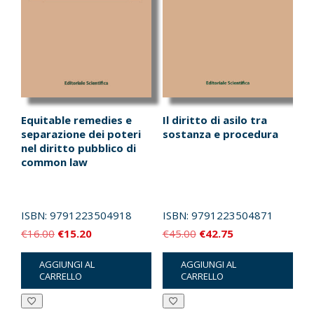
Equitable remedies e
Il diritto di asilo tra
separazione dei poteri
sostanza e procedura
nel diritto pubblico di
common law
ISBN:
9791223504918
ISBN:
9791223504871
Il
Il
Il
Il
€
16.00
€
15.20
€
45.00
€
42.75
prezzo
prezzo
prezzo
prezzo
AGGIUNGI AL
AGGIUNGI AL
originale
attuale
originale
attuale
CARRELLO
CARRELLO
era:
è:
era:
è:
€16.00.
€15.20.
€45.00.
€42.75.