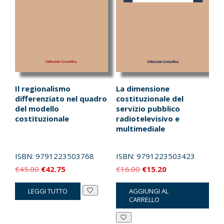
Il regionalismo
La dimensione
differenziato nel quadro
costituzionale del
del modello
servizio pubblico
costituzionale
radiotelevisivo e
multimediale
ISBN:
9791223503768
ISBN:
9791223503423
Il
Il
Il
Il
€
45.00
€
42.75
€
16.00
€
15.20
prezzo
prezzo
prezzo
prezzo
LEGGI TUTTO
AGGIUNGI AL
originale
attuale
originale
attuale
CARRELLO
era:
è:
era:
è:
€45.00.
€42.75.
€16.00.
€15.20.