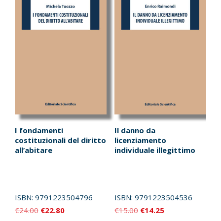
I fondamenti
Il danno da
costituzionali del diritto
licenziamento
all’abitare
individuale illegittimo
ISBN:
9791223504796
ISBN:
9791223504536
Il
Il
Il
Il
€
24.00
€
22.80
€
15.00
€
14.25