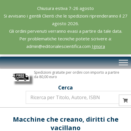
Skip
Chiusura estiva 7-26 agosto
to
Si avvisano i gentili Clienti che le spedizioni riprenderanno il 27
content
agosto 2026.
Gli ordini pervenuti verranno evasi a partire da tale data.
Per problematiche tecniche potete scrivere a:
admin@editorialescientifica.com
Ignora
Editoriale
Primary
Scientifica
Navigation
Spedizioni gratuite per ordini con importo a partire
Menu
da 80,00 euro
Cerca
Macchine che creano, diritti che
vacillano