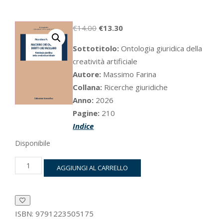
Il
Il
€
14.00
€
13.30
prezzo
prezzo
Sottotitolo:
Ontologia giuridica della
originale
attuale
creatività artificiale
era:
è:
Autore:
Massimo Farina
€14.00.
€13.30.
Collana:
Ricerche giuridiche
Anno:
2026
Pagine:
210
Indice
Disponibile
Macchine
AGGIUNGI AL CARRELLO
che
creano,
diritti
che
vacillano
ISBN:
9791223505175