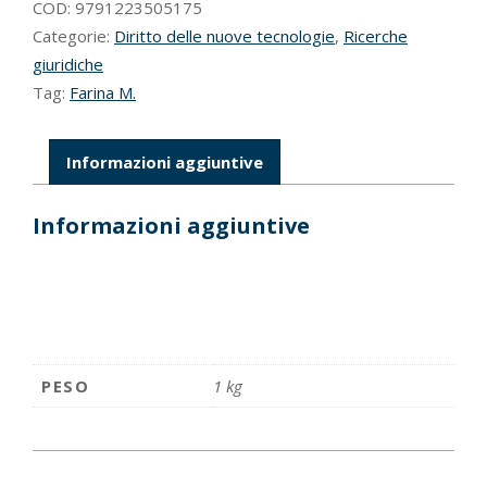
quantità
COD:
9791223505175
Categorie:
Diritto delle nuove tecnologie
,
Ricerche
giuridiche
Tag:
Farina M.
Informazioni aggiuntive
Informazioni aggiuntive
PESO
1 kg