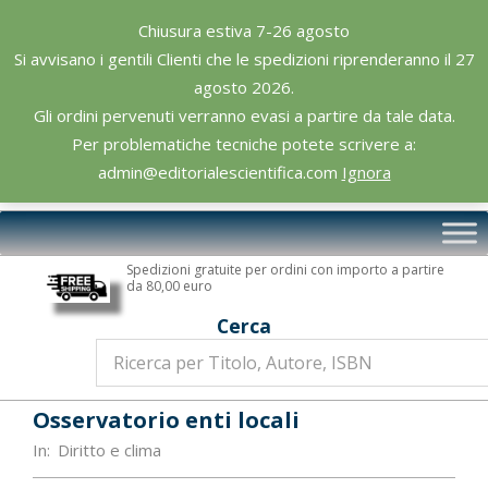
Skip
Chiusura estiva 7-26 agosto
to
Si avvisano i gentili Clienti che le spedizioni riprenderanno il 27
content
agosto 2026.
Gli ordini pervenuti verranno evasi a partire da tale data.
Per problematiche tecniche potete scrivere a:
admin@editorialescientifica.com
Ignora
Editoriale
Primary
Scientifica
Navigation
Spedizioni gratuite per ordini con importo a partire
Menu
da 80,00 euro
Cerca
Osservatorio enti locali
In:
Diritto e clima