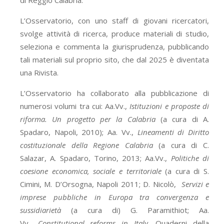
di Reggio Calabria.
L’Osservatorio, con uno staff di giovani ricercatori,
svolge attività di ricerca, produce materiali di studio,
seleziona e commenta la giurisprudenza, pubblicando
tali materiali sul proprio sito, che dal 2025 è diventata
una Rivista.
L’Osservatorio ha collaborato alla pubblicazione di
numerosi volumi tra cui: Aa.Vv.,
Istituzioni e proposte di
riforma. Un progetto per la Calabria
(a cura di A.
Spadaro, Napoli, 2010); Aa. Vv.,
Lineamenti di Diritto
costituzionale della Regione Calabria
(a cura di C.
Salazar, A. Spadaro, Torino, 2013; Aa.Vv.,
Politiche di
coesione economica, sociale e territoriale
(a cura di S.
Cimini, M. D’Orsogna, Napoli 2011; D. Nicolò,
Servizi e
imprese pubbliche in Europa tra convergenza e
sussidiarietà
(a cura di) G. Paramithiot; Aa.
Vv.,
Constitutional reforms in Italy
, Quaderni della