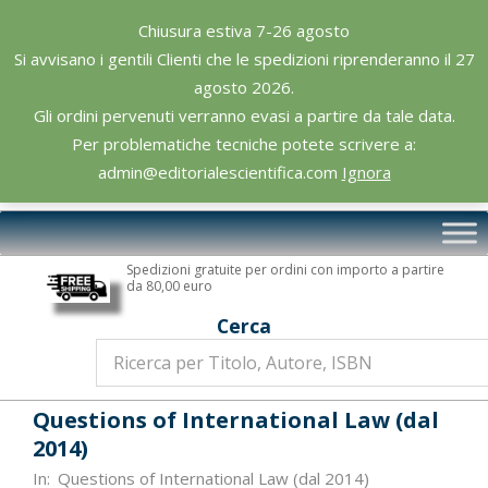
Skip
Chiusura estiva 7-26 agosto
to
Si avvisano i gentili Clienti che le spedizioni riprenderanno il 27
content
agosto 2026.
Gli ordini pervenuti verranno evasi a partire da tale data.
Per problematiche tecniche potete scrivere a:
admin@editorialescientifica.com
Ignora
Editoriale
Primary
Scientifica
Navigation
Spedizioni gratuite per ordini con importo a partire
Menu
da 80,00 euro
Cerca
Questions of International Law (dal
2014)
In:
Questions of International Law (dal 2014)