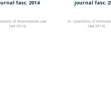
ournal fasc. 2014
journal fasc. 
2022-
stions of International Law
In:
Questions of Internat
(dal 2014)
(dal 2014)
03-
30