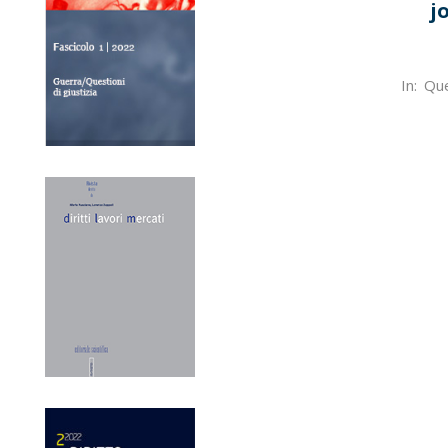
j
2022-
In:
Que
12-
12