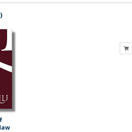
)
f
 law