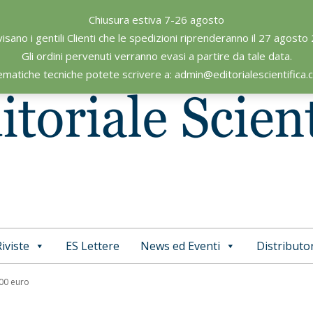
Chiusura estiva 7-26 agosto
visano i gentili Clienti che le spedizioni riprenderanno il 27 agosto
Gli ordini pervenuti verranno evasi a partire da tale data.
ematiche tecniche potete scrivere a: admin@editorialescientifica
iviste
ES Lettere
News ed Eventi
Distributor
Primary
Navigation
,00 euro
Menu