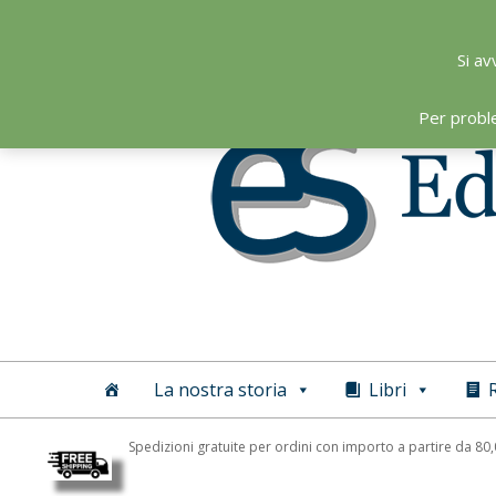
Skip
to
Si av
content
Per probl
Editoriale
Scientifica
La nostra storia
Libri
R
Spedizioni gratuite per ordini con importo a partire da 80