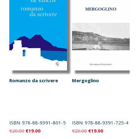
Romanzo da scrivere
Mergoglino
ISBN:
978-88-9391-801-5
ISBN:
978-88-9391-725-4
Il
Il
Il
Il
€
20.00
€
19.00
€
20.00
€
19.00
prezzo
prezzo
prezzo
prezzo