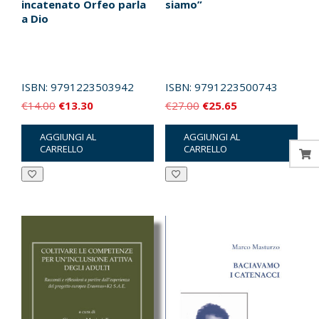
incatenato Orfeo parla
siamo”
a Dio
ISBN:
9791223503942
ISBN:
9791223500743
Il
Il
Il
Il
€
14.00
€
13.30
€
27.00
€
25.65
prezzo
prezzo
prezzo
prezzo
AGGIUNGI AL
AGGIUNGI AL
originale
attuale
originale
attuale
CARRELLO
CARRELLO
era:
è:
era:
è:
€14.00.
€13.30.
€27.00.
€25.65.