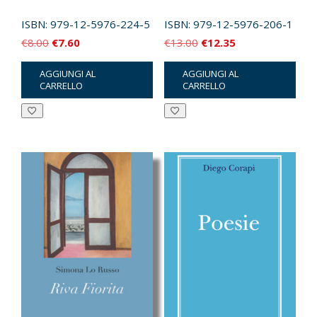
ISBN:
979-12-5976-224-5
ISBN:
979-12-5976-206-1
Il
Il
Il
Il
€
8.00
€
7.60
€
13.00
€
12.35
prezzo
prezzo
prezzo
prezzo
AGGIUNGI AL
AGGIUNGI AL
originale
attuale
originale
attuale
CARRELLO
CARRELLO
era:
è:
era:
è:
€8.00.
€7.60.
€13.00.
€12.35.