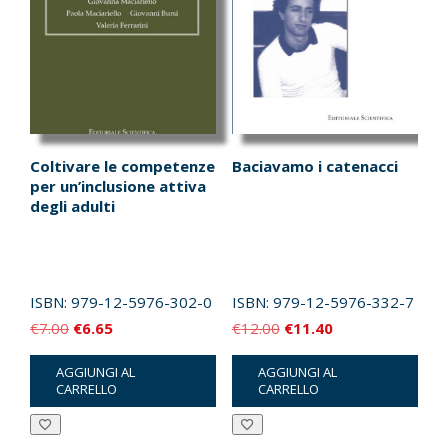
Coltivare le competenze
Baciavamo i catenacci
per un’inclusione attiva
degli adulti
ISBN:
979-12-5976-302-0
ISBN:
979-12-5976-332-7
Il
Il
Il
Il
€
7.00
€
6.65
€
12.00
€
11.40
prezzo
prezzo
prezzo
prezzo
AGGIUNGI AL
AGGIUNGI AL
originale
attuale
originale
attuale
CARRELLO
CARRELLO
era:
è:
era:
è:
€7.00.
€6.65.
€12.00.
€11.40.