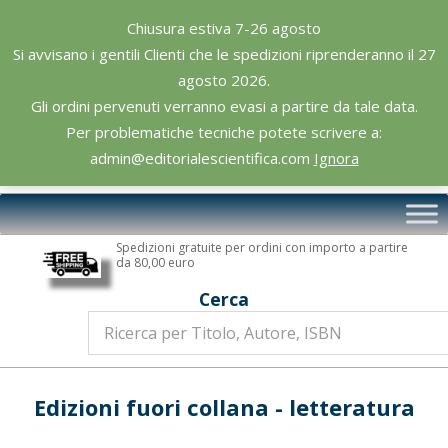
Skip
Chiusura estiva 7-26 agosto
to
Si avvisano i gentili Clienti che le spedizioni riprenderanno il 27
content
agosto 2026.
Gli ordini pervenuti verranno evasi a partire da tale data.
Per problematiche tecniche potete scrivere a:
admin@editorialescientifica.com
Ignora
Editoriale
Primary
Scientifica
Navigation
Spedizioni gratuite per ordini con importo a partire
Menu
da 80,00 euro
Cerca
Edizioni fuori collana - letteratura