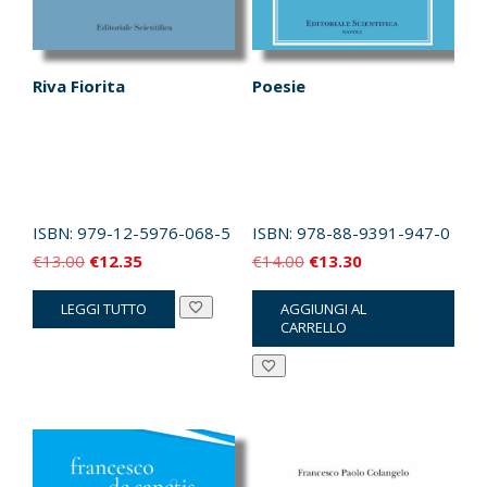
Riva Fiorita
Poesie
ISBN:
979-12-5976-068-5
ISBN:
978-88-9391-947-0
Il
Il
Il
Il
€
13.00
€
12.35
€
14.00
€
13.30
prezzo
prezzo
prezzo
prezzo
LEGGI TUTTO
AGGIUNGI AL
originale
attuale
originale
attuale
CARRELLO
era:
è:
era:
è:
€13.00.
€12.35.
€14.00.
€13.30.