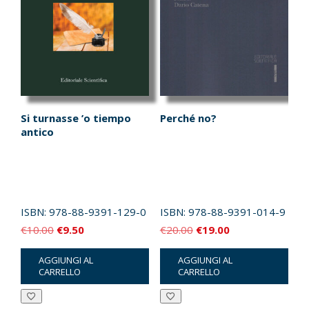
Si turnasse ’o tiempo
Perché no?
antico
ISBN:
978-88-9391-129-0
ISBN:
978-88-9391-014-9
Il
Il
Il
Il
€
10.00
€
9.50
€
20.00
€
19.00
prezzo
prezzo
prezzo
prezzo
AGGIUNGI AL
AGGIUNGI AL
originale
attuale
originale
attuale
CARRELLO
CARRELLO
era:
è:
era:
è:
€10.00.
€9.50.
€20.00.
€19.00.