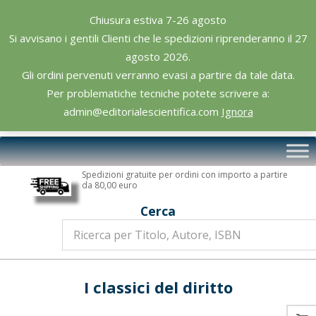
Skip
Chiusura estiva 7-26 agosto
to
Si avvisano i gentili Clienti che le spedizioni riprenderanno il 27
content
agosto 2026.
Gli ordini pervenuti verranno evasi a partire da tale data.
Per problematiche tecniche potete scrivere a:
admin@editorialescientifica.com
Ignora
Editoriale
Primary
Scientifica
Navigation
Spedizioni gratuite per ordini con importo a partire
Menu
da 80,00 euro
Cerca
I classici del diritto