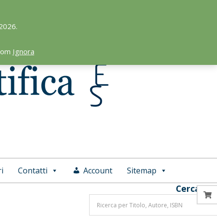
 2026.
.com
Ignora
i
Contatti
Account
Sitemap
Cerca