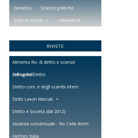
Genetica
Scienze politiche
Scienze sociali
Urbanistica
RIVISTE
Alimenta Riv. di diritto e scienze
dell'agricol.
Critica del Diritto
Diritto com. e degli scambi intern.
Diritti Lavori Mercati
Diritto e Società (dal 2012)
Giustizia consensuale - Riv Civile Amm.
Hermes Italia