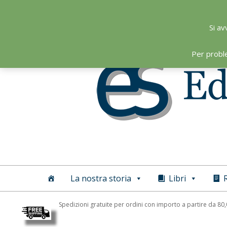
Skip
to
Si av
content
Per probl
Editoriale
Scientifica
La nostra storia
Libri
R
Spedizioni gratuite per ordini con importo a partire da 80