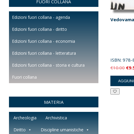
FUORI COLLANA
Edizioni fuori collana - agenda
Vedovama
Edizioni fuori collana - diritto
Edizioni fuori collana - economia
Edizioni fuori collana - letteratura
ISBN:
978-
Edizioni fuori collana - storia e cultura
Il
€
10.00
€
9.
pre
Fuori collana
AGGIUNG
orig
era:
€10
MATERIA
Archeologia
Archivistica
Diritto
Discipline umanistiche