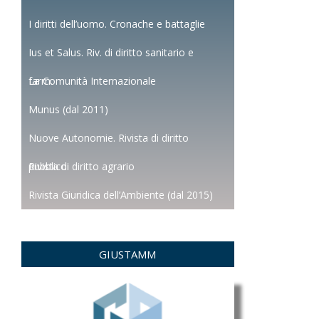
I diritti dell’uomo. Cronache e battaglie
Ius et Salus. Riv. di diritto sanitario e
farm.
La Comunità Internazionale
Munus (dal 2011)
Nuove Autonomie. Rivista di diritto
pubblico
Rivista di diritto agrario
Rivista Giuridica dell’Ambiente (dal 2015)
GIUSTAMM