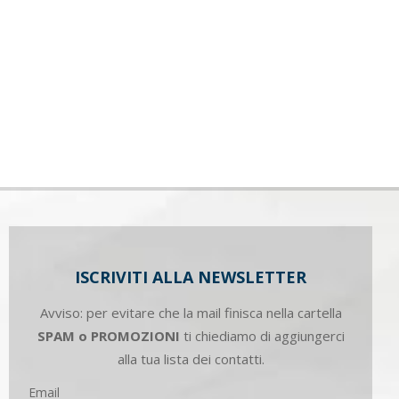
ISCRIVITI ALLA NEWSLETTER
Avviso: per evitare che la mail finisca nella cartella
SPAM o PROMOZIONI
ti chiediamo di aggiungerci
alla tua lista dei contatti.
Email