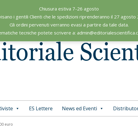
Chiusura estiva 7-26 agosto
visano i gentili Clienti che le spedizioni riprenderanno il 27 agosto
Gli ordini pervenuti verranno evasi a partire da tale data.
ematiche tecniche potete scrivere a: admin@editorialescientifica
iviste
ES Lettere
News ed Eventi
Distributor
Primary
Navigation
,00 euro
Menu