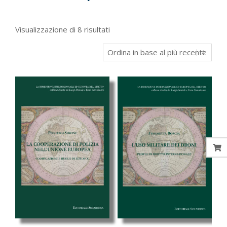
Ordina
Visualizzazione di 8 risultati
in
base
al
più
recente