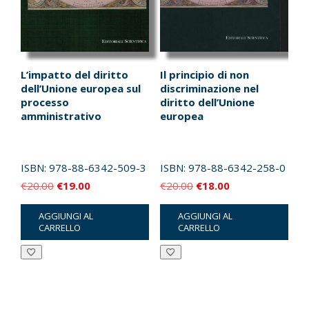
L’impatto del diritto
Il principio di non
dell’Unione europea sul
discriminazione nel
processo
diritto dell’Unione
amministrativo
europea
ISBN:
978-88-6342-509-3
ISBN:
978-88-6342-258-0
Il
Il
Il
Il
€
20.00
€
19.00
€
20.00
€
18.00
prezzo
prezzo
prezzo
prezzo
AGGIUNGI AL
AGGIUNGI AL
originale
attuale
originale
attuale
CARRELLO
CARRELLO
era:
è:
era:
è:
€20.00.
€19.00.
€20.00.
€18.00.