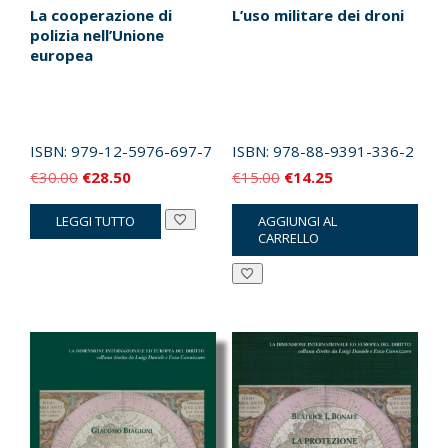
La cooperazione di
L’uso militare dei droni
polizia nell’Unione
europea
ISBN:
979-12-5976-697-7
ISBN:
978-88-9391-336-2
Il
Il
Il
Il
€
30.00
€
28.50
€
15.00
€
14.25
prezzo
prezzo
prezzo
prezzo
LEGGI TUTTO
AGGIUNGI AL
originale
attuale
originale
attuale
CARRELLO
era:
è:
era:
è:
€30.00.
€28.50.
€15.00.
€14.25.