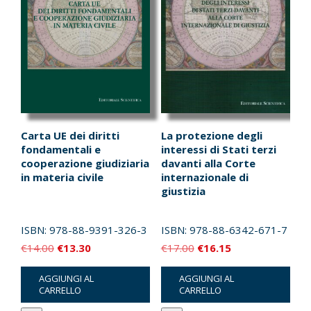
Carta UE dei diritti
La protezione degli
fondamentali e
interessi di Stati terzi
cooperazione giudiziaria
davanti alla Corte
in materia civile
internazionale di
giustizia
ISBN:
978-88-9391-326-3
ISBN:
978-88-6342-671-7
Il
Il
Il
Il
€
14.00
€
13.30
€
17.00
€
16.15
prezzo
prezzo
prezzo
prezzo
AGGIUNGI AL
AGGIUNGI AL
originale
attuale
originale
attuale
CARRELLO
CARRELLO
era:
è:
era:
è: