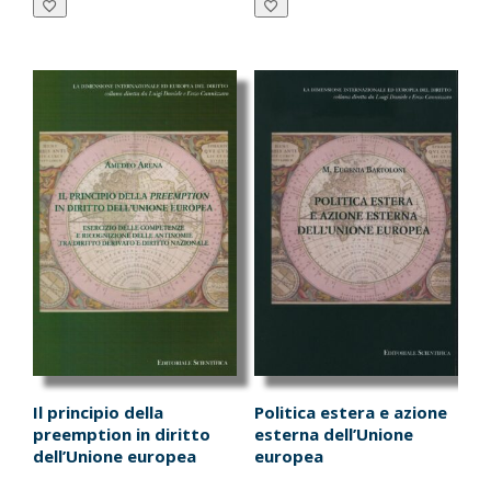
€14.00.
€13.30.
€17.00.
€16.15.
Il principio della
Politica estera e azione
preemption in diritto
esterna dell’Unione
dell’Unione europea
europea