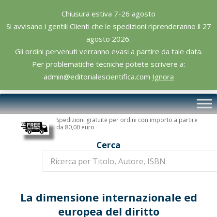
Skip
Chiusura estiva 7-26 agosto
to
Si avvisano i gentili Clienti che le spedizioni riprenderanno il 27
content
agosto 2026.
Gli ordini pervenuti verranno evasi a partire da tale data.
Per problematiche tecniche potete scrivere a:
admin@editorialescientifica.com
Ignora
Editoriale
Primary
Scientifica
Navigation
Spedizioni gratuite per ordini con importo a partire
Menu
da 80,00 euro
Cerca
La dimensione internazionale ed
europea del diritto