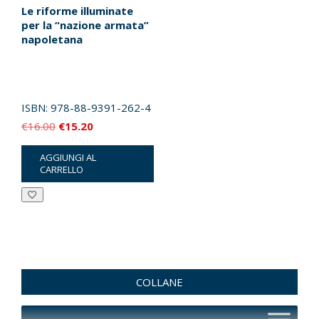
Le riforme illuminate
per la “nazione armata”
napoletana
ISBN:
978-88-9391-262-4
Il
Il
€
16.00
€
15.20
prezzo
prezzo
AGGIUNGI AL
originale
attuale
CARRELLO
era:
è:
€16.00.
€15.20.
COLLANE