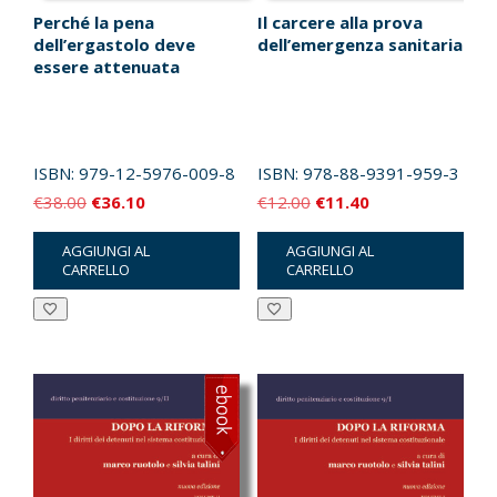
Perché la pena
Il carcere alla prova
dell’ergastolo deve
dell’emergenza sanitaria
essere attenuata
ISBN:
979-12-5976-009-8
ISBN:
978-88-9391-959-3
Il
Il
Il
Il
€
38.00
€
36.10
€
12.00
€
11.40
prezzo
prezzo
prezzo
prezzo
AGGIUNGI AL
AGGIUNGI AL
originale
attuale
originale
attuale
CARRELLO
CARRELLO
era:
è:
era:
è:
€38.00.
€36.10.
€12.00.
€11.40.