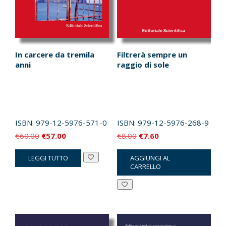
In carcere da tremila
Filtrerà sempre un
anni
raggio di sole
ISBN:
979-12-5976-571-0
ISBN:
979-12-5976-268-9
Il
Il
Il
Il
€
60.00
€
57.00
€
8.00
€
7.60
prezzo
prezzo
prezzo
prezzo
LEGGI TUTTO
AGGIUNGI AL
originale
attuale
originale
attuale
CARRELLO
era:
è:
era:
è:
€60.00.
€57.00.
€8.00.
€7.60.