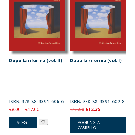
Dopo la riforma (vol. II)
Dopo la riforma (vol. I)
ISBN:
978-88-9391-606-6
ISBN:
978-88-9391-602-8
Fascia
Il
Il
€
8.00
-
€
17.00
€
13.00
€
12.35
di
prezzo
prezzo
Questo
SCEGLI
AGGIUNGI AL
prezzo:
originale
attuale
prodotto
CARRELLO
da
era:
è:
ha