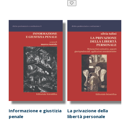
€8.00
€13.00.
€12.35.
più
a
varianti.
€17.00
Le
opzioni
possono
essere
scelte
nella
pagina
del
prodotto
Informazione e giustizia
La privazione della
penale
libertà personale