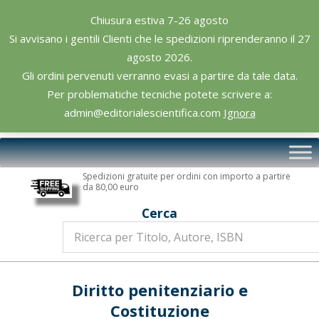
Skip
Chiusura estiva 7-26 agosto
to
Si avvisano i gentili Clienti che le spedizioni riprenderanno il 27
content
agosto 2026.
Gli ordini pervenuti verranno evasi a partire da tale data.
Per problematiche tecniche potete scrivere a:
admin@editorialescientifica.com
Ignora
Editoriale
Primary
Scientifica
Navigation
Spedizioni gratuite per ordini con importo a partire
Menu
da 80,00 euro
Cerca
Diritto penitenziario e
Costituzione