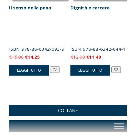
Il senso della pena
Dignità e carcere
ISBN:
978-88-6342-693-9
ISBN:
978-88-6342-644-1
Il
Il
Il
Il
€
15.00
€
14.25
€
12.00
€
11.40
prezzo
prezzo
prezzo
prezzo
LEGGI TUTTO
LEGGI TUTTO
originale
attuale
originale
attuale
era:
è:
era:
è:
€15.00.
€14.25.
€12.00.
€11.40.
COLLANE