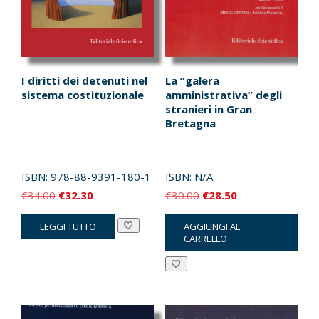
I diritti dei detenuti nel
La “galera
sistema costituzionale
amministrativa” degli
stranieri in Gran
Bretagna
ISBN:
978-88-9391-180-1
ISBN:
N/A
Il
Il
Il
Il
€
34.00
€
32.30
€
30.00
€
28.50
prezzo
prezzo
prezzo
prezzo
LEGGI TUTTO
AGGIUNGI AL
originale
attuale
originale
attuale
CARRELLO
era:
è:
era:
è:
€34.00.
€32.30.
€30.00.
€28.50.