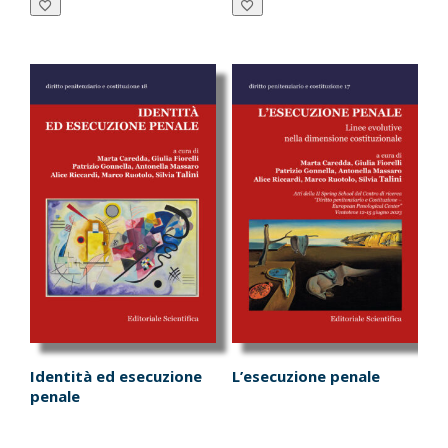
€21.00.
€19.95.
€18.00.
€17.10.
Identità ed esecuzione
L’esecuzione penale
penale