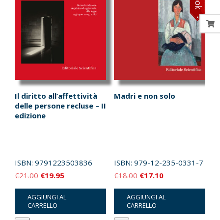
Il diritto all’affettività
Madri e non solo
delle persone recluse – II
edizione
ISBN:
9791223503836
ISBN:
979-12-235-0331-7
Il
Il
Il
Il
€
21.00
€
19.95
€
18.00
€
17.10
prezzo
prezzo
prezzo
prezzo
AGGIUNGI AL
AGGIUNGI AL
originale
attuale
originale
attuale
CARRELLO
CARRELLO
era:
è:
era:
è: