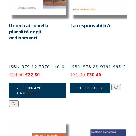
Il contratto nella
La responsabilità
pluralità degli
ordinamenti
ISBN:
979-12-5976-146-0
ISBN:
978-88-9391-998-2
Il
Il
Il
Il
€
24.00
€
22.80
€
32.00
€
30.40
prezzo
prezzo
prezzo
prezzo
AGGIUNGI AL
LEGGI TUTTO
originale
attuale
originale
attuale
CARRELLO
era:
è:
era:
è:
€24.00.
€22.80.
€32.00.
€30.40.