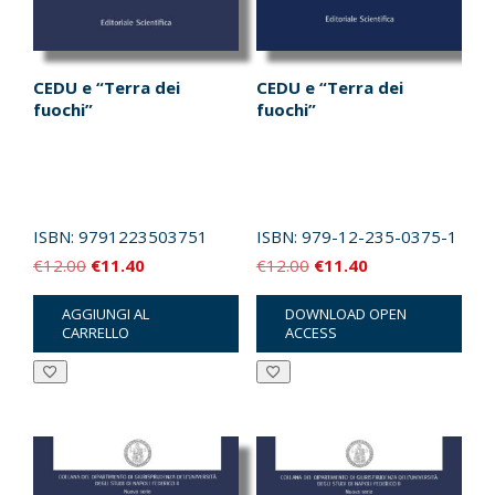
CEDU e “Terra dei
CEDU e “Terra dei
fuochi”
fuochi”
ISBN:
9791223503751
ISBN:
979-12-235-0375-1
Il
Il
Il
Il
€
12.00
€
11.40
€
12.00
€
11.40
prezzo
prezzo
prezzo
prezzo
AGGIUNGI AL
DOWNLOAD OPEN
originale
attuale
originale
attuale
CARRELLO
ACCESS
era:
è:
era:
è:
€12.00.
€11.40.
€12.00.
€11.40.