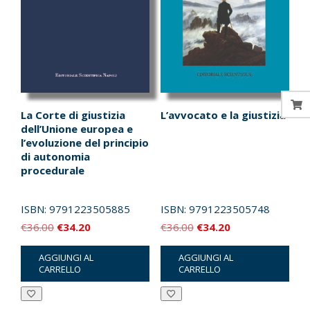
La Corte di giustizia
L’avvocato e la giustizia
dell’Unione europea e
l’evoluzione del principio
di autonomia
procedurale
ISBN:
9791223505885
ISBN:
9791223505748
Il
Il
Il
Il
€
36.00
€
34.20
€
36.00
€
34.20
prezzo
prezzo
prezzo
prezzo
AGGIUNGI AL
AGGIUNGI AL
originale
attuale
originale
attuale
CARRELLO
CARRELLO
era:
è:
era:
è:
€36.00.
€34.20.
€36.00.
€34.20.