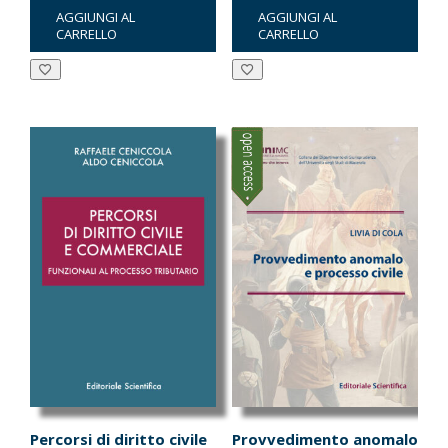
AGGIUNGI AL
AGGIUNGI AL
originale
attuale
originale
attuale
CARRELLO
CARRELLO
era:
è:
era:
è:
€39.00.
€37.05.
€45.00.
€42.75.
Percorsi di diritto civile
Provvedimento anomalo