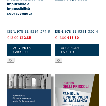
imputabile e
impossibilità
sopravvenuta
ISBN:
978-88-9391-577-9
ISBN:
978-88-9391-556-4
Il
Il
Il
Il
€
13.00
€
12.35
€
14.00
€
13.30
prezzo
prezzo
prezzo
prezzo
AGGIUNGI AL
AGGIUNGI AL
originale
attuale
originale
attuale
CARRELLO
CARRELLO
era:
è:
era:
è:
€13.00.
€12.35.
€14.00.
€13.30.