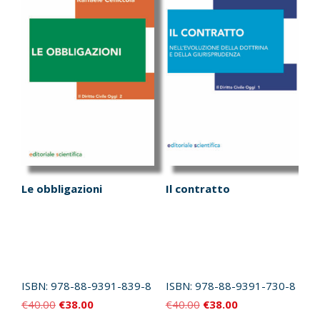
Le obbligazioni
Il contratto
ISBN:
978-88-9391-839-8
ISBN:
978-88-9391-730-8
Il
Il
Il
Il
€
40.00
€
38.00
€
40.00
€
38.00