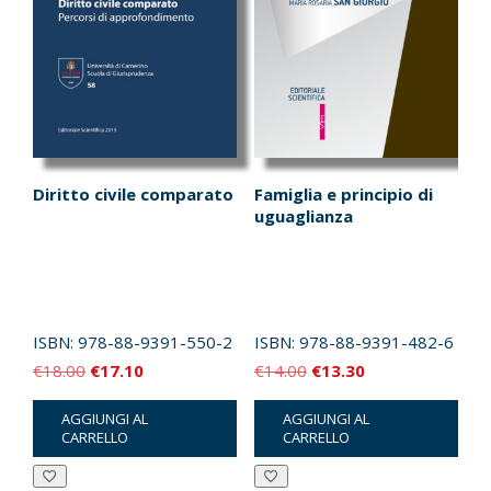
Diritto civile comparato
Famiglia e principio di
uguaglianza
ISBN:
978-88-9391-550-2
ISBN:
978-88-9391-482-6
Il
Il
Il
Il
€
18.00
€
17.10
€
14.00
€
13.30
prezzo
prezzo
prezzo
prezzo
AGGIUNGI AL
AGGIUNGI AL
originale
attuale
originale
attuale
CARRELLO
CARRELLO
era:
è:
era:
è:
€18.00.
€17.10.
€14.00.
€13.30.