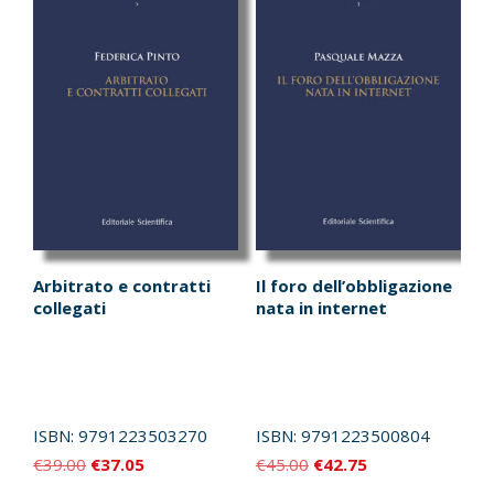
Arbitrato e contratti
Il foro dell’obbligazione
collegati
nata in internet
ISBN:
9791223503270
ISBN:
9791223500804
Il
Il
Il
Il
€
39.00
€
37.05
€
45.00
€
42.75
prezzo
prezzo
prezzo
prezzo