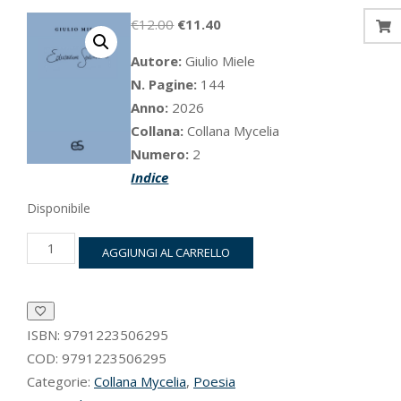
Il
Il
€
12.00
€
11.40
prezzo
prezzo
Autore:
Giulio Miele
originale
attuale
N. Pagine:
144
era:
è:
Anno:
2026
€12.00.
€11.40.
Collana:
Collana Mycelia
Numero:
2
Indice
Disponibile
Educazione
AGGIUNGI AL CARRELLO
sentimentale
quantità
ISBN:
9791223506295
COD:
9791223506295
Categorie:
Collana Mycelia
,
Poesia