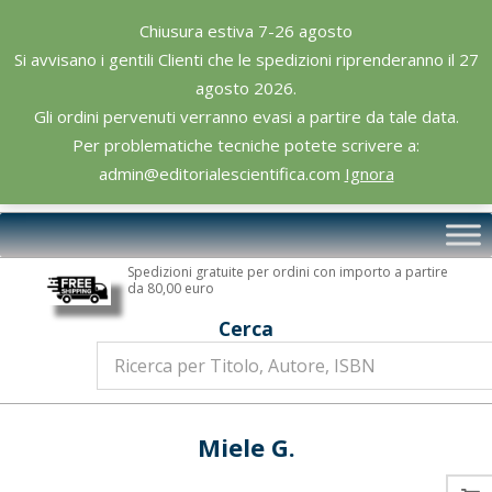
Skip
Chiusura estiva 7-26 agosto
to
Si avvisano i gentili Clienti che le spedizioni riprenderanno il 27
content
agosto 2026.
Gli ordini pervenuti verranno evasi a partire da tale data.
Per problematiche tecniche potete scrivere a:
admin@editorialescientifica.com
Ignora
Editoriale
Primary
Scientifica
Navigation
Spedizioni gratuite per ordini con importo a partire
Menu
da 80,00 euro
Cerca
Miele G.