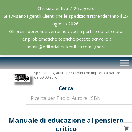
Skip
Chiusura estiva 7-26 agosto
to
Si avvisano i gentili Clienti che le spedizioni riprenderanno il 27
content
agosto 2026.
Gli ordini pervenuti verranno evasi a partire da tale data.
Per problematiche tecniche potete scrivere a:
admin@editorialescientifica.com
Ignora
Editoriale
Primary
Scientifica
Navigation
Spedizioni gratuite per ordini con importo a partire
Menu
da 80,00 euro
Cerca
Manuale di educazione al pensiero
critico