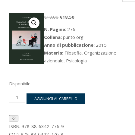
Il
Il
€
19.00
€
18.50
prezzo
prezzo
N. Pagine
: 276
originale
attuale
Collana:
punto org
era:
è:
Anno di pubblicazione:
2015
€19.00.
€18.50.
Materia:
Filosofia, Organizzazione
aziendale, Psicologia
Disponibile
Manuale
AGGIUNGI AL CARRELLO
di
educazione
al
pensiero
critico
ISBN:
978-88-6342-776-9
quantità
COD:
978-88-6342-776-9