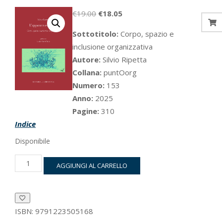
Il
Il
€
19.00
€
18.05
prezzo
prezzo
Sottotitolo:
Corpo, spazio e
originale
attuale
inclusione organizzativa
era:
è:
Autore:
Silvio Ripetta
€19.00.
€18.05.
Collana:
puntOorg
Numero:
153
Anno:
2025
Pagine:
310
Indice
Disponibile
L'apparato
AGGIUNGI AL CARRELLO
esportivo
quantità
ISBN:
9791223505168