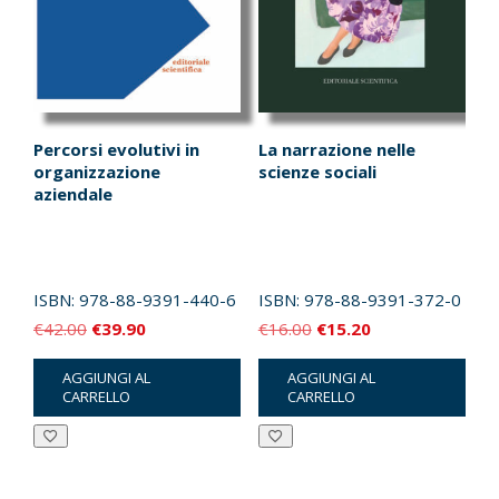
Percorsi evolutivi in
La narrazione nelle
organizzazione
scienze sociali
aziendale
ISBN:
978-88-9391-440-6
ISBN:
978-88-9391-372-0
Il
Il
Il
Il
€
42.00
€
39.90
€
16.00
€
15.20
prezzo
prezzo
prezzo
prezzo
AGGIUNGI AL
AGGIUNGI AL
originale
attuale
originale
attuale
CARRELLO
CARRELLO
era:
è:
era:
è:
€42.00.
€39.90.
€16.00.
€15.20.