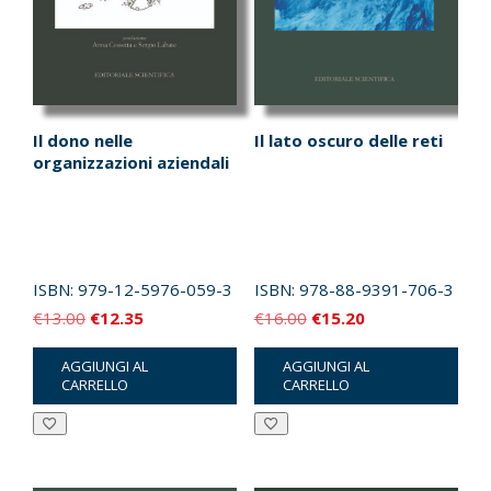
Il dono nelle
Il lato oscuro delle reti
organizzazioni aziendali
ISBN:
979-12-5976-059-3
ISBN:
978-88-9391-706-3
Il
Il
Il
Il
€
13.00
€
12.35
€
16.00
€
15.20
prezzo
prezzo
prezzo
prezzo
AGGIUNGI AL
AGGIUNGI AL
originale
attuale
originale
attuale
CARRELLO
CARRELLO
era:
è:
era:
è:
€13.00.
€12.35.
€16.00.
€15.20.