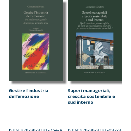
Gestire l’industria
Saperi manageriali,
dell’emozione
crescita sostenibile e
sud interno
ISBN:
978-88-9391-754-4
ISBN:
978-88-9391-692-9