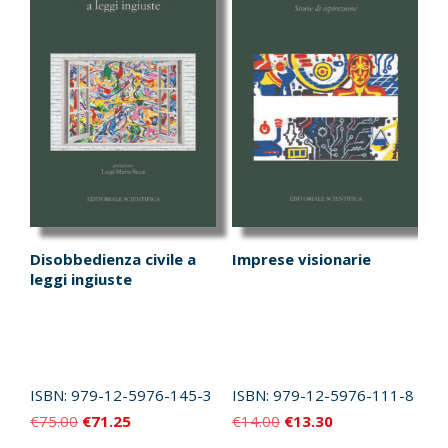
possono
essere
scelte
nella
pagina
del
prodotto
Disobbedienza civile a
Imprese visionarie
leggi ingiuste
ISBN:
979-12-5976-145-3
ISBN:
979-12-5976-111-8
Il
Il
Il
Il
€
75.00
€
71.25
€
14.00
€
13.30
prezzo
prezzo
prezzo
prezzo