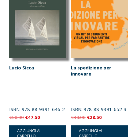
Lucio Sicca
La spedizione per
innovare
ISBN:
978-88-9391-646-2
ISBN:
978-88-9391-652-3
Il
Il
Il
Il
€
50.00
€
47.50
€
30.00
€
28.50
prezzo
prezzo
prezzo
prezzo
AGGIUNGI AL
AGGIUNGI AL
originale
attuale
originale
attuale
CARRELLO
CARRELLO