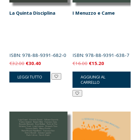
La Quinta Disciplina
I Menuzzo e Came
ISBN:
978-88-9391-682-0
ISBN:
978-88-9391-638-7
Il
Il
Il
Il
€
32.00
€
30.40
€
16.00
€
15.20
prezzo
prezzo
prezzo
prezzo
LEGGI TUTTO
AGGIUNGI AL
originale
attuale
originale
attuale
CARRELLO
era:
è:
era:
è:
€32.00.
€30.40.
€16.00.
€15.20.