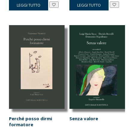
LEGGI TUTTO
LEGGI TUTTO
originale
attuale
originale
attuale
era:
è:
era:
è:
€75.00.
€71.25.
€14.00.
€13.30.
Perché posso dirmi
Senza valore
formatore