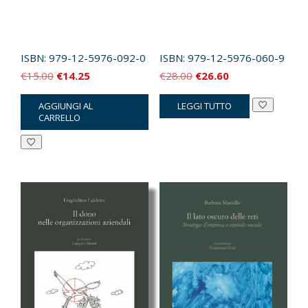
ISBN:
979-12-5976-092-0
ISBN:
979-12-5976-060-9
Il
Il
Il
Il
€
15.00
€
14.25
€
28.00
€
26.60
prezzo
prezzo
prezzo
prezzo
AGGIUNGI AL
LEGGI TUTTO
originale
attuale
originale
attuale
CARRELLO
era:
è:
era:
è:
€15.00.
€14.25.
€28.00.
€26.60.