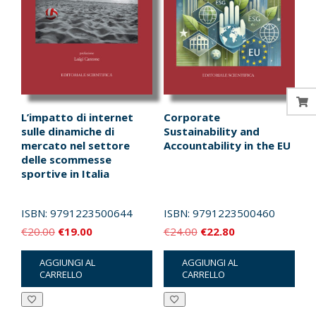
L’impatto di internet
Corporate
sulle dinamiche di
Sustainability and
mercato nel settore
Accountability in the EU
delle scommesse
sportive in Italia
ISBN:
9791223500644
ISBN:
9791223500460
Il
Il
Il
Il
€
20.00
€
19.00
€
24.00
€
22.80
prezzo
prezzo
prezzo
prezzo
AGGIUNGI AL
AGGIUNGI AL
originale
attuale
originale
attuale
CARRELLO
CARRELLO
era:
è:
era:
è:
€20.00.
€19.00.
€24.00.
€22.80.