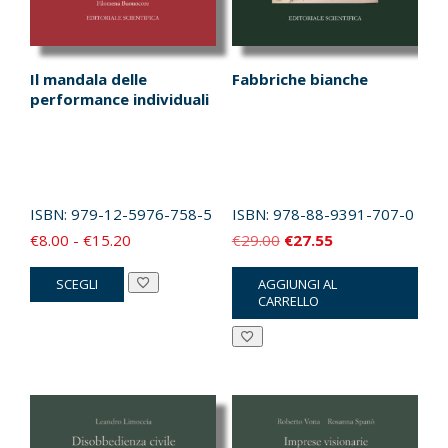
Il mandala delle
Fabbriche bianche
performance individuali
ISBN:
979-12-5976-758-5
ISBN:
978-88-9391-707-0
Fascia
Il
Il
€
8.00
-
€
15.20
€
29.00
€
27.55
di
prezzo
prezzo
Questo
SCEGLI
AGGIUNGI AL
prezzo:
originale
attuale
prodotto
CARRELLO
da
era:
è:
ha
€8.00
€29.00.
€27.55.
più
a
varianti.
€15.20
Le
opzioni