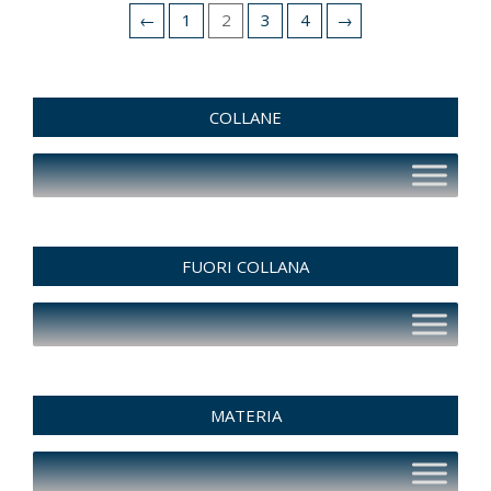
←
1
2
3
4
→
COLLANE
FUORI COLLANA
MATERIA