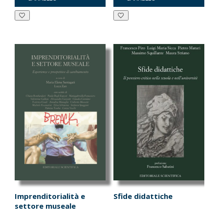
era:
è:
era:
è:
€50.00.
€47.50.
€30.00.
€28.50.
Imprenditorialità e
Sfide didattiche
settore museale