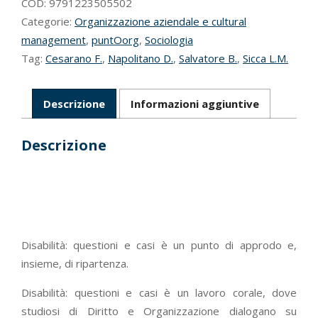
COD:
9791223505502
Categorie:
Organizzazione aziendale e cultural
management
,
puntOorg
,
Sociologia
Tag:
Cesarano F.
,
Napolitano D.
,
Salvatore B.
,
Sicca L.M.
Descrizione
Informazioni aggiuntive
Descrizione
Disabilità: questioni e casi è un punto di approdo e,
insieme, di ripartenza.
Disabilità: questioni e casi è un lavoro corale, dove
studiosi di Diritto e Organizzazione dialogano su