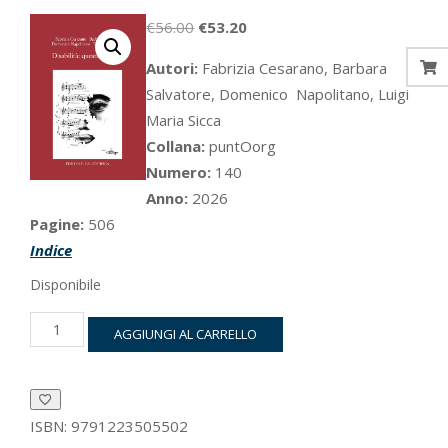
Il
Il
€
56.00
€
53.20
prezzo
prezzo
Autori:
Fabrizia Cesarano, Barbara
originale
attuale
Salvatore, Domenico Napolitano, Luigi
era:
è:
Maria Sicca
€56.00.
€53.20.
Collana:
puntOorg
Numero:
140
Anno:
2026
Pagine:
506
Indice
Disponibile
Disabilità:
AGGIUNGI AL CARRELLO
questioni
e
casi
quantità
ISBN:
9791223505502