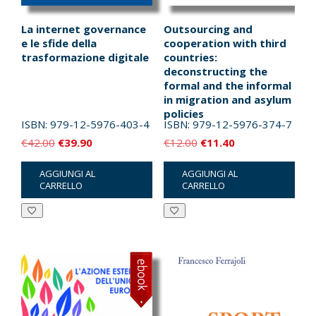
La internet governance
Outsourcing and
e le sfide della
cooperation with third
trasformazione digitale
countries:
deconstructing the
formal and the informal
in migration and asylum
policies
ISBN:
979-12-5976-403-4
ISBN:
979-12-5976-374-7
Il
Il
Il
Il
€
42.00
€
39.90
€
12.00
€
11.40
prezzo
prezzo
prezzo
prezzo
AGGIUNGI AL
AGGIUNGI AL
originale
attuale
originale
attuale
CARRELLO
CARRELLO
era:
è:
era:
è:
€42.00.
€39.90.
€12.00.
€11.40.