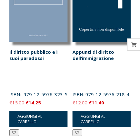
Il diritto pubblico e i
Appunti di diritto
suoi paradossi
dell’immigrazione
ISBN:
979-12-5976-323-5
ISBN:
979-12-5976-218-4
Il
Il
Il
Il
€
15.00
€
14.25
€
12.00
€
11.40
prezzo
prezzo
prezzo
prezzo
AGGIUNGI AL
AGGIUNGI AL
originale
attuale
originale
attuale
CARRELLO
CARRELLO
era:
è:
era:
è:
€15.00.
€14.25.
€12.00.
€11.40.