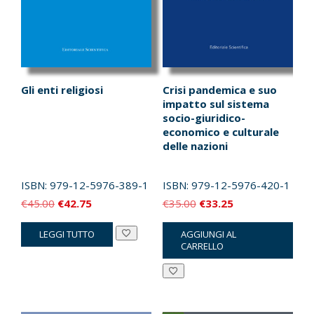
Gli enti religiosi
Crisi pandemica e suo
impatto sul sistema
socio-giuridico-
economico e culturale
delle nazioni
ISBN:
979-12-5976-389-1
ISBN:
979-12-5976-420-1
Il
Il
Il
Il
€
45.00
€
42.75
€
35.00
€
33.25
prezzo
prezzo
prezzo
prezzo
LEGGI TUTTO
AGGIUNGI AL
originale
attuale
originale
attuale
CARRELLO
era:
è:
era:
è:
€45.00.
€42.75.
€35.00.
€33.25.