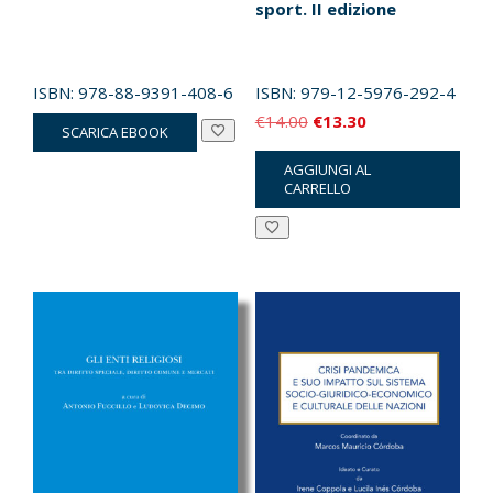
sport. II edizione
ISBN:
978-88-9391-408-6
ISBN:
979-12-5976-292-4
Il
Il
€
14.00
€
13.30
SCARICA EBOOK
prezzo
prezzo
AGGIUNGI AL
originale
attuale
CARRELLO
era:
è:
€14.00.
€13.30.