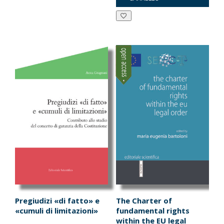
da
era:
è:
ha
€22.80
€18.00.
€17.10.
più
a
varianti.
€27.55
Le
opzioni
possono
essere
scelte
nella
pagina
del
prodotto
Pregiudizi «di fatto» e
The Charter of
«cumuli di limitazioni»
fundamental rights
within the EU legal