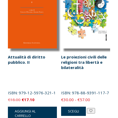
Attualità di diritto
Le proiezioni civili delle
pubblico. II
religioni tra libertà e
bilateralità
ISBN:
979-12-5976-321-1
ISBN:
978-88-9391-117-7
Il
Il
Fascia
€
18.00
€
17.10
€
30.00
-
€
57.00
prezzo
prezzo
di
Questo
AGGIUNGI AL
SCEGLI
originale
attuale
prezzo:
prodotto
CARRELLO