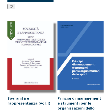
era:
è:
da
ha
€18.00.
€17.10.
€30.00
più
a
varianti.
€57.00
Le
opzioni
possono
essere
scelte
nella
pagina
del
prodotto
Sovranità e
Principi di management
rappresentanza (vol. I)
e strumenti per le
organizzazioni dello