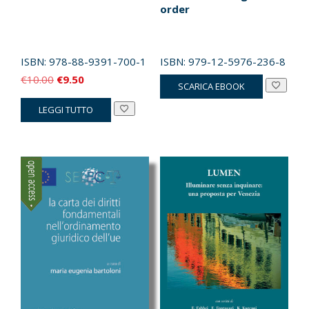
order
ISBN:
978-88-9391-700-1
ISBN:
979-12-5976-236-8
Il
Il
€
10.00
€
9.50
SCARICA EBOOK
prezzo
prezzo
LEGGI TUTTO
originale
attuale
era:
è:
€10.00.
€9.50.