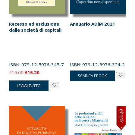
Recesso ed esclusione
Annuario ADiM 2021
dalle società di capitali
ISBN:
979-12-5976-345-7
ISBN:
979-12-5976-324-2
Il
Il
€
16.00
€
15.20
SCARICA EBOOK
prezzo
prezzo
LEGGI TUTTO
originale
attuale
era:
è:
€16.00.
€15.20.