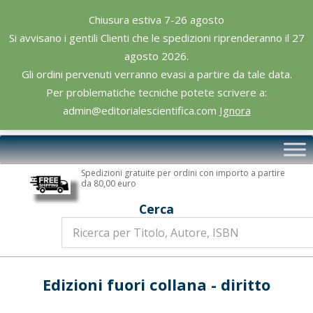
Skip
Chiusura estiva 7-26 agosto
to
Si avvisano i gentili Clienti che le spedizioni riprenderanno il 27
content
agosto 2026.
Gli ordini pervenuti verranno evasi a partire da tale data.
Per problematiche tecniche potete scrivere a:
admin@editorialescientifica.com
Ignora
Editoriale
Primary
Scientifica
Navigation
Spedizioni gratuite per ordini con importo a partire
Menu
da 80,00 euro
Cerca
Edizioni fuori collana - diritto