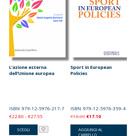
L’azione esterna
Sport in European
dell’Unione europea
Policies
ISBN:
979-12-5976-217-7
ISBN:
979-12-5976-359-4
Fascia
Il
Il
€
22.80
-
€
27.55
€
18.00
€
17.10
di
prezzo
prezzo
Questo
SCEGLI
AGGIUNGI AL
prezzo:
originale
attuale
prodotto
CARRELLO