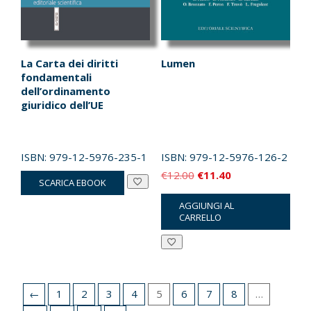
La Carta dei diritti
Lumen
fondamentali
dell’ordinamento
giuridico dell’UE
ISBN:
979-12-5976-235-1
ISBN:
979-12-5976-126-2
Il
Il
€
12.00
€
11.40
SCARICA EBOOK
prezzo
prezzo
AGGIUNGI AL
originale
attuale
CARRELLO
era:
è:
€12.00.
€11.40.
←
1
2
3
4
5
6
7
8
…