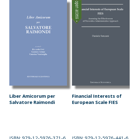
Liber Amicorum per
Financial Interests of
Salvatore Raimondi
European Scale FIES
ISBN:
979-12-5976-371-6
ISBN:
979-12-5976-441-6