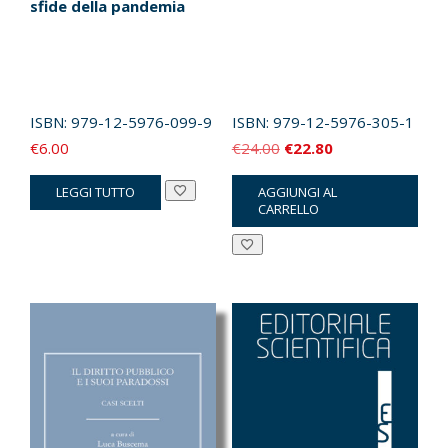
sfide della pandemia
ISBN:
979-12-5976-099-9
ISBN:
979-12-5976-305-1
Il
Il
€
6.00
€
24.00
€
22.80
prezzo
prezzo
LEGGI TUTTO
AGGIUNGI AL
originale
attuale
CARRELLO
era:
è:
€24.00.
€22.80.