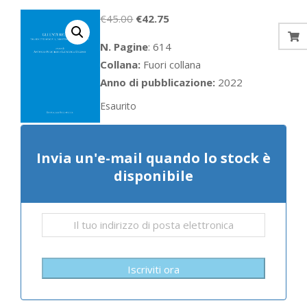
Il
Il
€
45.00
€
42.75
prezzo
prezzo
N. Pagine
: 614
originale
attuale
Collana:
Fuori collana
era:
è:
Anno di pubblicazione:
2022
€45.00.
€42.75.
Esaurito
Invia un'e-mail quando lo stock è
disponibile
Iscriviti ora