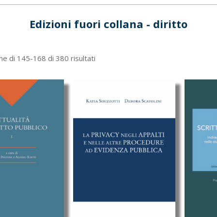
Edizioni fuori collana - diritto
Ordina
ne di 145-168 di 380 risultati
in
base
al
più
recente