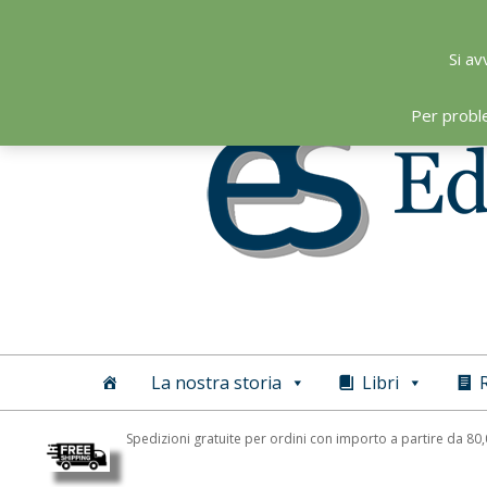
Skip
to
Si av
content
Per probl
Editoriale
Scientifica
La nostra storia
Libri
R
Spedizioni gratuite per ordini con importo a partire da 80