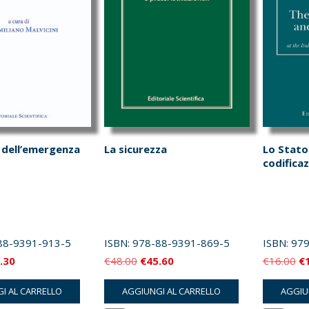
 dell’emergenza
La sicurezza
Lo Stato
codifica
88-9391-913-5
ISBN:
978-88-9391-869-5
ISBN:
979
Il
Il
Il
Il
.30
€
48.00
€
45.60
€
16.00
€
zzo
prezzo
prezzo
prezzo
pr
I AL CARRELLO
AGGIUNGI AL CARRELLO
AGGIU
inale
attuale
originale
attuale
or