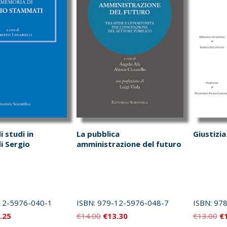
i studi in
La pubblica
Giustizia
i Sergio
amministrazione del futuro
12-5976-040-1
ISBN:
979-12-5976-048-7
ISBN:
978
Il
Il
Il
Il
.25
€
14.00
€
13.30
€
13.00
€