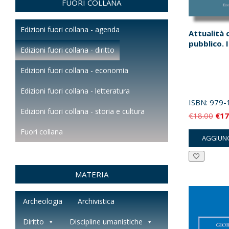
FUORI COLLANA
Edizioni fuori collana - agenda
Attualità d
pubblico. I
Edizioni fuori collana - diritto
Edizioni fuori collana - economia
Edizioni fuori collana - letteratura
ISBN:
979-
Edizioni fuori collana - storia e cultura
Il
€
18.00
€
17
pre
Fuori collana
AGGIUNG
orig
era:
€18
MATERIA
Archeologia
Archivistica
Diritto
Discipline umanistiche