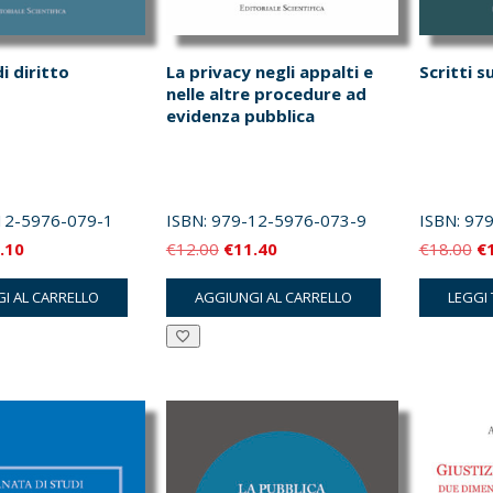
i diritto
La privacy negli appalti e
Scritti s
nelle altre procedure ad
evidenza pubblica
12-5976-079-1
ISBN:
979-12-5976-073-9
ISBN:
979
Il
Il
Il
Il
.10
€
12.00
€
11.40
€
18.00
€
zzo
prezzo
prezzo
prezzo
pr
I AL CARRELLO
AGGIUNGI AL CARRELLO
LEGGI
inale
attuale
originale
attuale
or
è:
era:
è:
er
.00.
€17.10.
€12.00.
€11.40.
€1