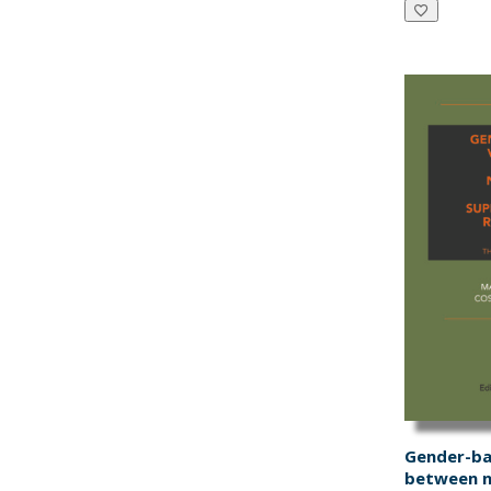
era:
€14
Gender-ba
between n