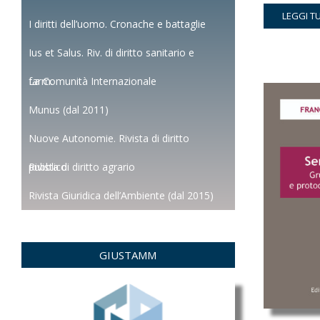
pre
LEGGI T
orig
I diritti dell’uomo. Cronache e battaglie
era:
Ius et Salus. Riv. di diritto sanitario e
€15
farm.
La Comunità Internazionale
Munus (dal 2011)
Nuove Autonomie. Rivista di diritto
pubblico
Rivista di diritto agrario
Rivista Giuridica dell’Ambiente (dal 2015)
GIUSTAMM