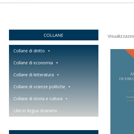
COLLANE
Visualizzazio
Collane di diritto
Collane di economia
Collane di letteratura
Collane di scienze politiche
Collane di storia e cultura
Libri in lingua straniera