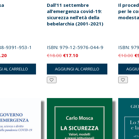
sa
Dall’11 settembre
Il proce
all’emergenza covid-19:
per le co
sicurezza nell’età della
modesta
bebelarchia (2001-2021)
88-9391-953-1
ISBN:
979-12-5976-044-9
ISBN:
979
Il
Il
Il
Il
.20
€
18.00
€
17.10
€
10.00
€
zzo
prezzo
prezzo
prezzo
pr
I AL CARRELLO
AGGIUNGI AL CARRELLO
AGGIU
inale
attuale
originale
attuale
or
è:
era:
è:
er
.00.
€15.20.
€18.00.
€17.10.
€1