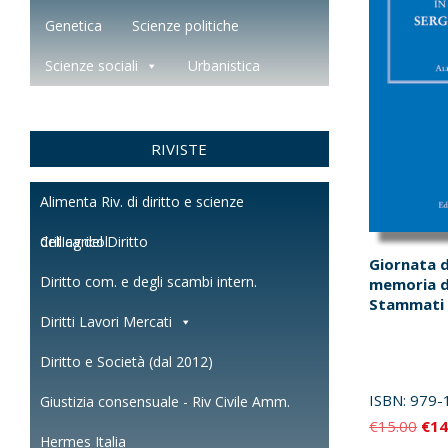
Genetica
Scienze politiche
Scienze sociali
Urbanistica
RIVISTE
Alimenta Riv. di diritto e scienze
dell'agricol.
Critica del Diritto
Giornata d
Diritto com. e degli scambi intern.
memoria d
Stammati
Diritti Lavori Mercati
Diritto e Società (dal 2012)
ISBN:
979-
Giustizia consensuale - Riv Civile Amm.
Il
€
15.00
€
14
Hermes Italia