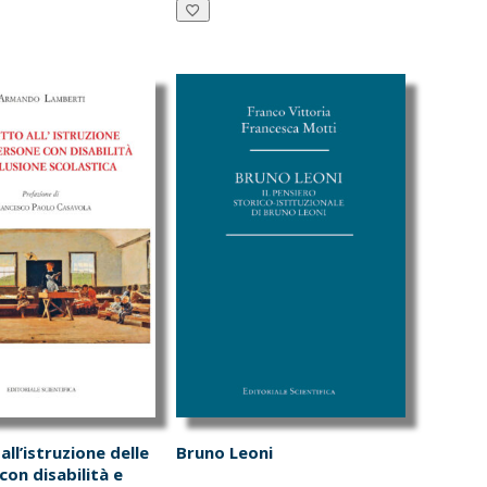
a:
è:
era:
è:
6.00.
€15.20.
€9.00.
€8.55.
 all’istruzione delle
Bruno Leoni
con disabilità e