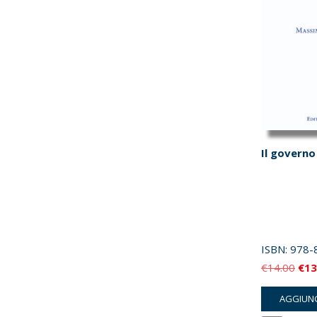
Il governo
ISBN:
978-
Il
€
14.00
€
13
pre
AGGIUNG
orig