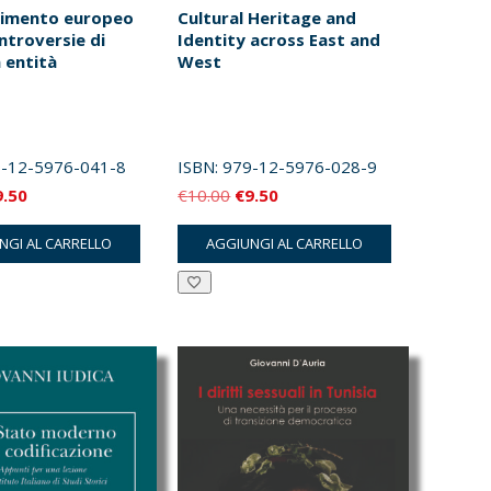
dimento europeo
Cultural Heritage and
ntroversie di
Identity across East and
 entità
West
-12-5976-041-8
ISBN:
979-12-5976-028-9
Il
Il
Il
9.50
€
10.00
€
9.50
ezzo
prezzo
prezzo
prezzo
NGI AL CARRELLO
AGGIUNGI AL CARRELLO
iginale
attuale
originale
attuale
a:
è:
era:
è:
0.00.
€9.50.
€10.00.
€9.50.