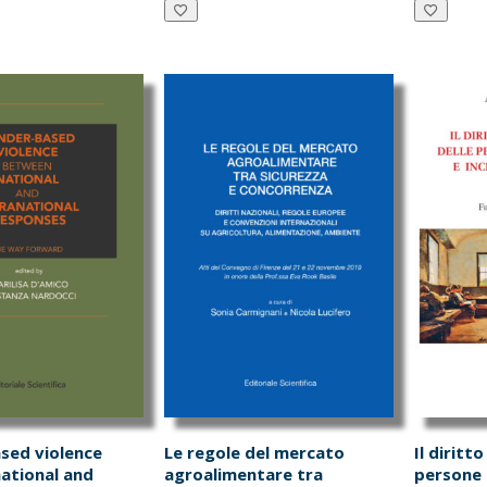
è:
era:
è:
er
.00.
€13.30.
€48.00.
€45.60.
€1
sed violence
Le regole del mercato
Il diritto
ational and
agroalimentare tra
persone 