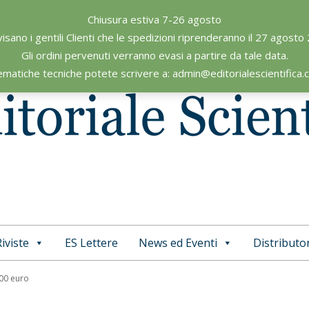
Chiusura estiva 7-26 agosto
visano i gentili Clienti che le spedizioni riprenderanno il 27 agosto
Gli ordini pervenuti verranno evasi a partire da tale data.
ematiche tecniche potete scrivere a: admin@editorialescientifica
iviste
ES Lettere
News ed Eventi
Distributor
Primary
Navigation
,00 euro
Menu