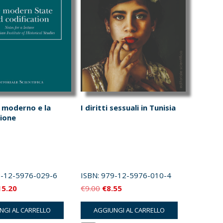
 moderno e la
I diritti sessuali in Tunisia
zione
-12-5976-029-6
ISBN:
979-12-5976-010-4
Il
Il
Il
15.20
€
9.00
€
8.55
ezzo
prezzo
prezzo
prezzo
NGI AL CARRELLO
AGGIUNGI AL CARRELLO
iginale
attuale
originale
attuale