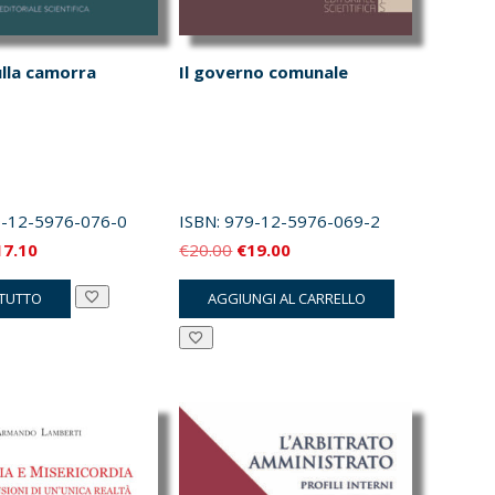
ulla camorra
Il governo comunale
-12-5976-076-0
ISBN:
979-12-5976-069-2
Il
Il
Il
17.10
€
20.00
€
19.00
ezzo
prezzo
prezzo
prezzo
 TUTTO
AGGIUNGI AL CARRELLO
iginale
attuale
originale
attuale
a:
è:
era:
è:
8.00.
€17.10.
€20.00.
€19.00.