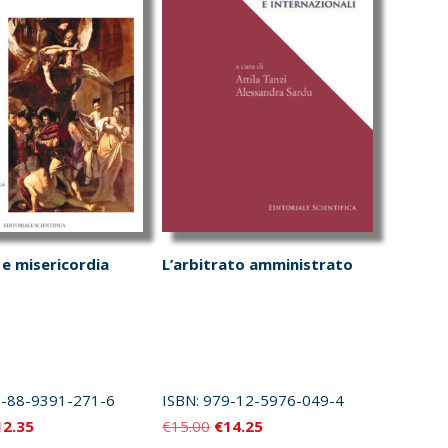
 e misericordia
L’arbitrato amministrato
-88-9391-271-6
ISBN:
979-12-5976-049-4
Il
Il
Il
12.35
€
15.00
€
14.25