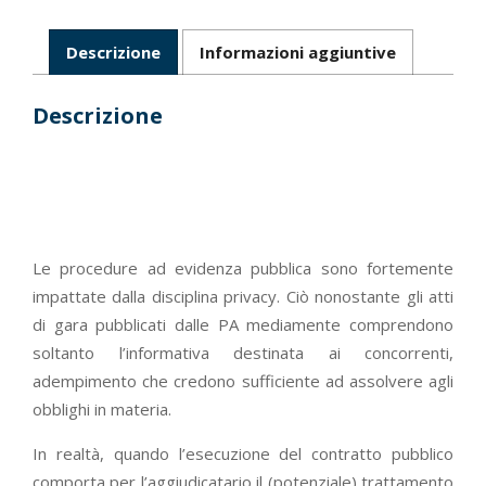
pubblica
quantità
Descrizione
Informazioni aggiuntive
Descrizione
Le procedure ad evidenza pubblica sono fortemente
impattate dalla disciplina privacy. Ciò nonostante gli atti
di gara pubblicati dalle PA mediamente comprendono
soltanto l’informativa destinata ai concorrenti,
adempimento che credono sufficiente ad assolvere agli
obblighi in materia.
In realtà, quando l’esecuzione del contratto pubblico
comporta per l’aggiudicatario il (potenziale) trattamento