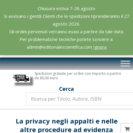
Skip
Chiusura estiva 7-26 agosto
to
Si avvisano i gentili Clienti che le spedizioni riprenderanno il 27
content
agosto 2026.
Gli ordini pervenuti verranno evasi a partire da tale data.
Per problematiche tecniche potete scrivere a:
admin@editorialescientifica.com
Ignora
Editoriale
Primary
Scientifica
Navigation
Spedizioni gratuite per ordini con importo a partire
Menu
da 80,00 euro
Cerca
La privacy negli appalti e nelle
altre procedure ad evidenza