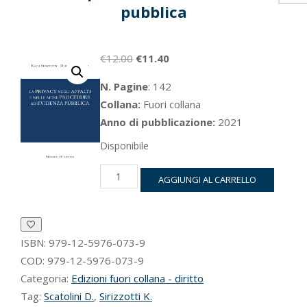
pubblica
Il
Il
€
12.00
€
11.40
prezzo
prezzo
N. Pagine
: 142
originale
attuale
Collana:
Fuori collana
era:
è:
Anno di pubblicazione:
2021
€12.00.
€11.40.
Disponibile
La
AGGIUNGI AL CARRELLO
privacy
negli
appalti
e
ISBN:
979-12-5976-073-9
nelle
altre
COD:
979-12-5976-073-9
procedure
Categoria:
Edizioni fuori collana - diritto
ad
Tag:
Scatolini D.
,
Sirizzotti K.
evidenza