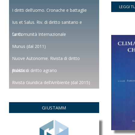
pre
LEGGI T
orig
I diritti dell’uomo. Cronache e battaglie
era:
Ius et Salus. Riv. di diritto sanitario e
€12
farm.
La Comunità Internazionale
Munus (dal 2011)
Nuove Autonomie. Rivista di diritto
pubblico
Rivista di diritto agrario
Rivista Giuridica dell’Ambiente (dal 2015)
GIUSTAMM