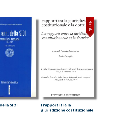
a:
è:
era:
è:
5.00.
€42.75.
€65.00.
€61.75.
 della SIOI
I rapporti tra la
giurisdizione costituzionale