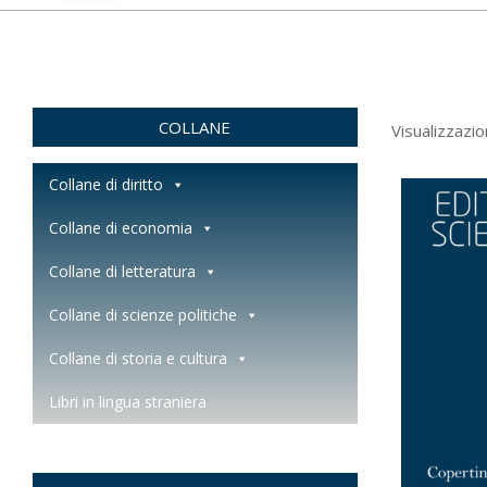
COLLANE
Visualizzazio
Collane di diritto
Collane di economia
Collane di letteratura
Collane di scienze politiche
Collane di storia e cultura
Libri in lingua straniera