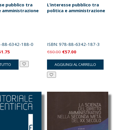
se pubblico tra
L’interesse pubblico tra
 e amministrazione
politica e amministrazione
-88-6342-188-0
ISBN:
978-88-6342-187-3
Il
Il
Il
61.75
€
60.00
€
57.00
ezzo
prezzo
prezzo
prezzo
 TUTTO
AGGIUNGI AL CARRELLO
iginale
attuale
originale
attuale
a:
è:
era:
è:
5.00.
€61.75.
€60.00.
€57.00.