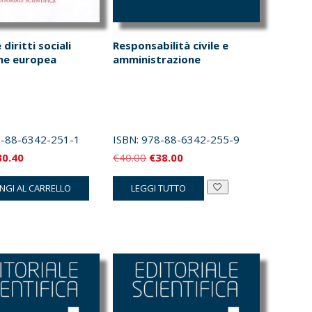
 diritti sociali
Responsabilità civile e
one europea
amministrazione
-88-6342-251-1
ISBN:
978-88-6342-255-9
Il
Il
Il
30.40
€
40.00
€
38.00
ezzo
prezzo
prezzo
prezzo
NGI AL CARRELLO
LEGGI TUTTO
iginale
attuale
originale
attuale
a:
è:
era:
è:
2.00.
€30.40.
€40.00.
€38.00.