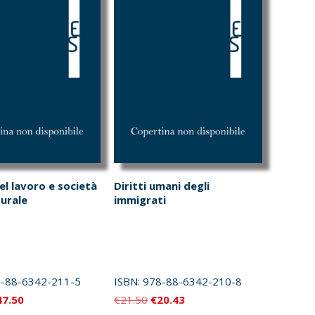
el lavoro e società
Diritti umani degli
turale
immigrati
-88-6342-211-5
ISBN:
978-88-6342-210-8
Il
Il
Il
47.50
€
21.50
€
20.43