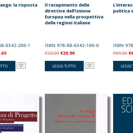
ange: la risposta
Il recepimento delle
L’interes
direttive dell’Unione
politica
Europea nella prospettiva
delle regioni italiane
88-6342-206-1
ISBN:
978-88-6342-160-6
ISBN:
978
Il
Il
Il
Il
.65
€
22.00
€
20.90
€
65.00
€
zzo
prezzo
prezzo
prezzo
pr
UTTO
LEGGI TUTTO
LEGGI
inale
attuale
originale
attuale
or
è:
era:
è:
er
.00.
€44.65.
€22.00.
€20.90.
€6