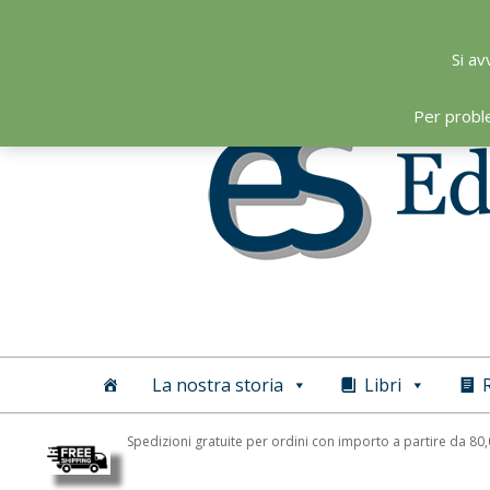
Skip
to
Si av
content
Per probl
Editoriale
Scientifica
La nostra storia
Libri
R
Spedizioni gratuite per ordini con importo a partire da 80