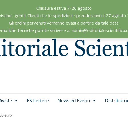
Chiusura estiva 7-26 agosto
visano i gentili Clienti che le spedizioni riprenderanno il 27 agosto
Gli ordini pervenuti verranno evasi a partire da tale data.
ematiche tecniche potete scrivere a: admin@editorialescientifica
iviste
ES Lettere
News ed Eventi
Distributor
Primary
Navigation
,00 euro
Menu