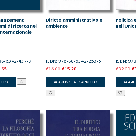
Management
Diritto amministrativo e
Politica e
mi di ricerca nel
ambiente
nell’Uni
internazionale
88-6342-437-9
ISBN:
978-88-6342-253-5
ISBN:
978
Il
Il
Il
Il
.65
€
16.00
€
15.20
€
32.00
€
zzo
prezzo
prezzo
prezzo
pr
UTTO
AGGIUNGI AL CARRELLO
AGGIU
inale
attuale
originale
attuale
or
è:
era:
è:
er
.00.
€25.65.
€16.00.
€15.20.
€3