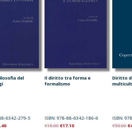
ilosofia del
Il diritto tra forma e
Diritto d
gi
formalismo
multicul
88-6342-279-5
ISBN:
978-88-6342-186-6
ISBN:
978
Il
Il
Il
Il
.40
€
18.00
€
17.10
€
50.00
€