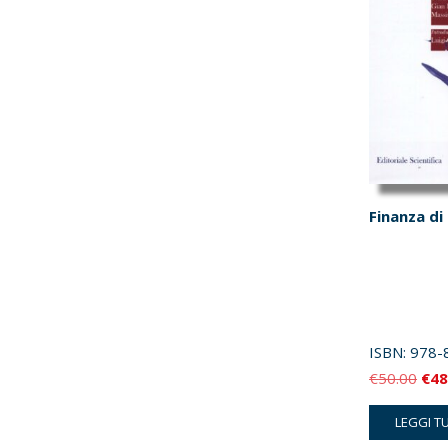
Finanza di
ISBN:
978-
Il
€
50.00
€
48
pre
LEGGI T
orig