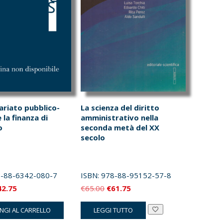
ariato pubblico-
La scienza del diritto
 la finanza di
amministrativo nella
o
seconda metà del XX
secolo
-88-6342-080-7
ISBN:
978-88-95152-57-8
Il
Il
Il
42.75
€
65.00
€
61.75
ezzo
prezzo
prezzo
prezzo
NGI AL CARRELLO
LEGGI TUTTO
iginale
attuale
originale
attuale