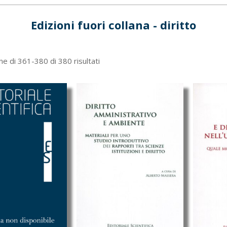
Edizioni fuori collana - diritto
Ordina
ne di 361-380 di 380 risultati
in
base
al
più
recente