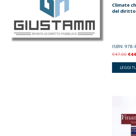
Climate ch
del diritto
ISBN:
978-
Il
€
47.00
€
44
pre
LEGGI T
orig
era:
€47