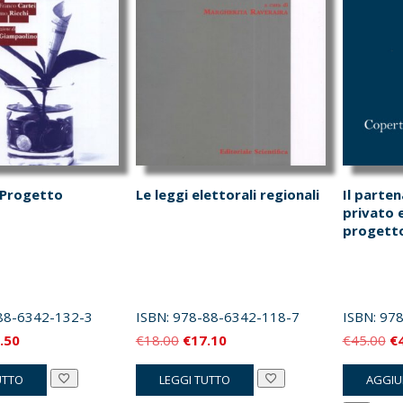
 Progetto
Le leggi elettorali regionali
Il parten
privato e
progett
88-6342-132-3
ISBN:
978-88-6342-118-7
ISBN:
978
Il
Il
Il
Il
.50
€
18.00
€
17.10
€
45.00
€
zzo
prezzo
prezzo
prezzo
pr
UTTO
LEGGI TUTTO
AGGIU
inale
attuale
originale
attuale
or