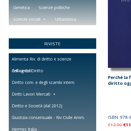
Genetica
Scienze politiche
Scienze sociali
Urbanistica
RIVISTE
Alimenta Riv. di diritto e scienze
dell'agricol.
Critica del Diritto
Perché la f
Diritto com. e degli scambi intern.
diritto og
Diritti Lavori Mercati
Diritto e Società (dal 2012)
ISBN:
978-
Giustizia consensuale - Riv Civile Amm.
Il
€
12.00
€
11
Hermes Italia