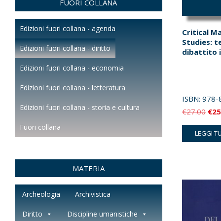
FUORI COLLANA
Edizioni fuori collana - agenda
Critical 
Studies: te
Edizioni fuori collana - diritto
dibattito 
Edizioni fuori collana - economia
Edizioni fuori collana - letteratura
ISBN:
978-
Edizioni fuori collana - storia e cultura
Il
€
27.00
€
25
pre
Fuori collana
LEGGI T
orig
era:
€27
MATERIA
Archeologia
Archivistica
Diritto
Discipline umanistiche