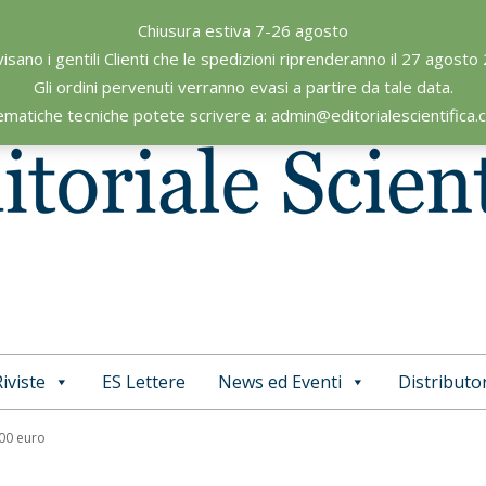
Chiusura estiva 7-26 agosto
visano i gentili Clienti che le spedizioni riprenderanno il 27 agosto
Gli ordini pervenuti verranno evasi a partire da tale data.
ematiche tecniche potete scrivere a: admin@editorialescientifica
iviste
ES Lettere
News ed Eventi
Distributor
Primary
Navigation
,00 euro
Menu