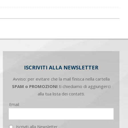
ISCRIVITI ALLA NEWSLETTER
Avviso: per evitare che la mail finisca nella cartella
SPAM o PROMOZIONI
ti chiediamo di aggiungerci
alla tua lista dei contatti.
Email
Iscriviti alla Newsletter