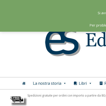
Skip
to
Si av
content
Per probl
Editoriale
Scientifica
La nostra storia
Libri
R
Spedizioni gratuite per ordini con importo a partire da 80