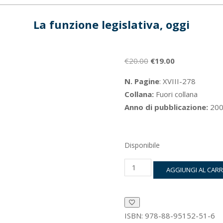
La funzione legislativa, oggi
Il
Il
€
20.00
€
19.00
prezzo
prezzo
N. Pagine
: XVIII-278
originale
attuale
Collana:
Fuori collana
era:
è:
Anno di pubblicazione:
200
€20.00.
€19.00.
Disponibile
La
AGGIUNGI AL CAR
funzione
legislativa,
oggi
quantità
ISBN:
978-88-95152-51-6