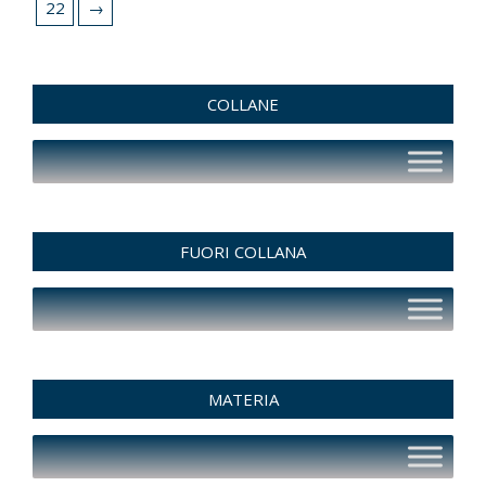
22
→
COLLANE
FUORI COLLANA
MATERIA