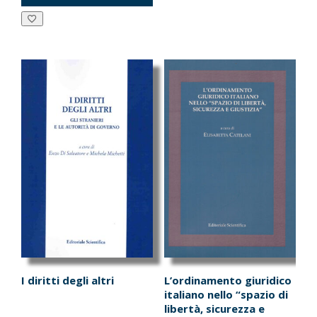
era:
è:
era:
è:
€25.00.
€23.75.
€35.00.
€33.25.
I diritti degli altri
L’ordinamento giuridico
italiano nello “spazio di
libertà, sicurezza e