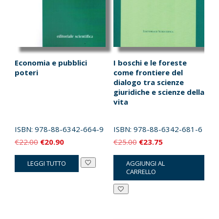
Economia e pubblici
I boschi e le foreste
poteri
come frontiere del
dialogo tra scienze
giuridiche e scienze della
vita
ISBN:
978-88-6342-664-9
ISBN:
978-88-6342-681-6
Il
Il
Il
Il
€
22.00
€
20.90
€
25.00
€
23.75
prezzo
prezzo
prezzo
prezzo
LEGGI TUTTO
AGGIUNGI AL
originale
attuale
originale
attuale
CARRELLO
era:
è:
era:
è:
€22.00.
€20.90.
€25.00.
€23.75.