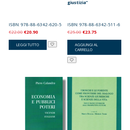
giustizia”
ISBN:
978-88-6342-620-5
ISBN:
978-88-6342-511-6
Il
Il
Il
Il
€
22.00
€
20.90
€
25.00
€
23.75
prezzo
prezzo
prezzo
prezzo
LEGGI TUTTO
AGGIUNGI AL
originale
attuale
originale
attuale
CARRELLO
era:
è:
era:
è:
€22.00.
€20.90.
€25.00.
€23.75.