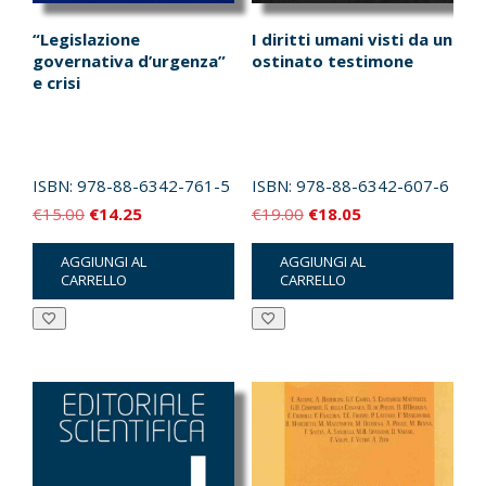
“Legislazione
I diritti umani visti da un
governativa d’urgenza”
ostinato testimone
e crisi
ISBN:
978-88-6342-761-5
ISBN:
978-88-6342-607-6
Il
Il
Il
Il
€
15.00
€
14.25
€
19.00
€
18.05
prezzo
prezzo
prezzo
prezzo
AGGIUNGI AL
AGGIUNGI AL
originale
attuale
originale
attuale
CARRELLO
CARRELLO
era:
è:
era:
è:
€15.00.
€14.25.
€19.00.
€18.05.