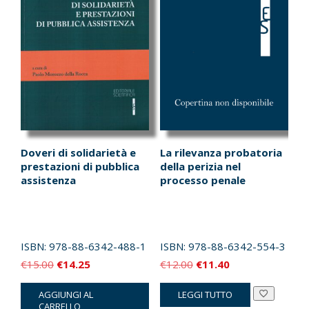
Doveri di solidarietà e
La rilevanza probatoria
prestazioni di pubblica
della perizia nel
assistenza
processo penale
ISBN:
978-88-6342-488-1
ISBN:
978-88-6342-554-3
Il
Il
Il
Il
€
15.00
€
14.25
€
12.00
€
11.40
prezzo
prezzo
prezzo
prezzo
AGGIUNGI AL
LEGGI TUTTO
originale
attuale
originale
attuale
CARRELLO