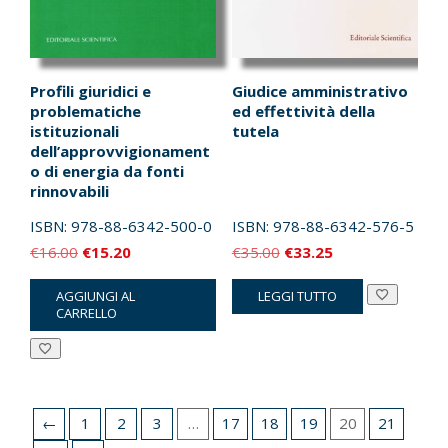
Profili giuridici e
Giudice amministrativo
problematiche
ed effettività della
istituzionali
tutela
dell’approvvigionament
o di energia da fonti
rinnovabili
ISBN:
978-88-6342-500-0
ISBN:
978-88-6342-576-5
Il
Il
Il
Il
€
16.00
€
15.20
€
35.00
€
33.25
prezzo
prezzo
prezzo
prezzo
AGGIUNGI AL
LEGGI TUTTO
originale
attuale
originale
attuale
CARRELLO
era:
è:
era:
è:
€16.00.
€15.20.
€35.00.
€33.25.
←
1
2
3
…
17
18
19
20
21