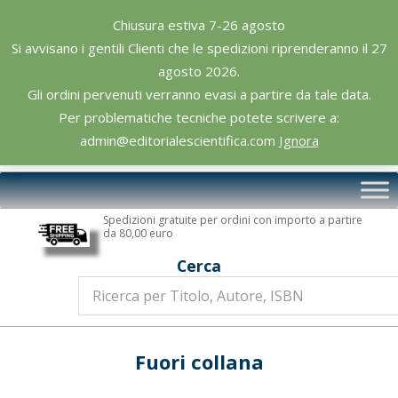
Skip
Chiusura estiva 7-26 agosto
to
Si avvisano i gentili Clienti che le spedizioni riprenderanno il 27
content
agosto 2026.
Gli ordini pervenuti verranno evasi a partire da tale data.
Per problematiche tecniche potete scrivere a:
admin@editorialescientifica.com
Ignora
Editoriale
Primary
Scientifica
Navigation
Spedizioni gratuite per ordini con importo a partire
Menu
da 80,00 euro
Cerca
Fuori collana