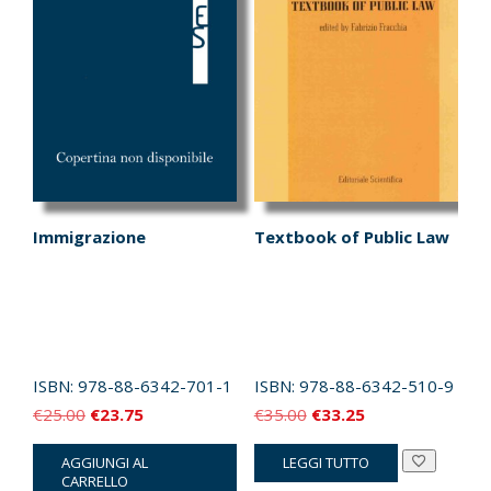
Immigrazione
Textbook of Public Law
ISBN:
978-88-6342-701-1
ISBN:
978-88-6342-510-9
Il
Il
Il
Il
€
25.00
€
23.75
€
35.00
€
33.25
prezzo
prezzo
prezzo
prezzo
AGGIUNGI AL
LEGGI TUTTO
originale
attuale
originale
attuale
CARRELLO