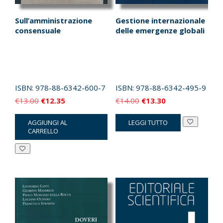
Sull’amministrazione
Gestione internazionale
consensuale
delle emergenze globali
ISBN:
978-88-6342-600-7
ISBN:
978-88-6342-495-9
Il
Il
Il
Il
€
13.00
€
12.35
€
14.00
€
13.30
prezzo
prezzo
prezzo
prezzo
AGGIUNGI AL
LEGGI TUTTO
originale
attuale
originale
attuale
CARRELLO
era:
è:
era:
è:
€13.00.
€12.35.
€14.00.
€13.30.