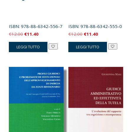
ISBN:
978-88-6342-556-7
ISBN:
978-88-6342-555-0
Il
Il
Il
Il
€
12.00
€
11.40
€
12.00
€
11.40
prezzo
prezzo
prezzo
prezzo
LEGGI TUTTO
LEGGI TUTTO
originale
attuale
originale
attuale
era:
è:
era:
è:
€12.00.
€11.40.
€12.00.
€11.40.