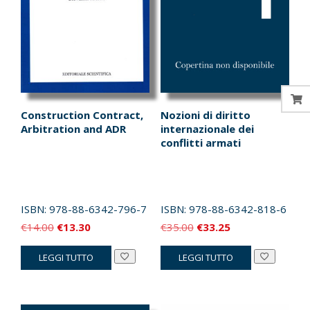
Construction Contract,
Nozioni di diritto
Arbitration and ADR
internazionale dei
conflitti armati
ISBN:
978-88-6342-796-7
ISBN:
978-88-6342-818-6
Il
Il
Il
Il
€
14.00
€
13.30
€
35.00
€
33.25
prezzo
prezzo
prezzo
prezzo
LEGGI TUTTO
LEGGI TUTTO
originale
attuale
originale
attuale
era:
è:
era:
è:
€14.00.
€13.30.
€35.00.
€33.25.