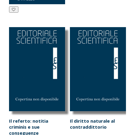
era:
è:
era:
è:
€15.00.
€14.25.
€12.00.
€11.40.
Il referto: notitia
Il diritto naturale al
criminis e sue
contraddittorio
conseguenze