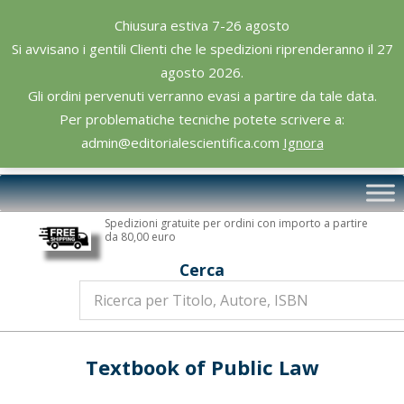
Skip
Chiusura estiva 7-26 agosto
to
Si avvisano i gentili Clienti che le spedizioni riprenderanno il 27
content
agosto 2026.
Gli ordini pervenuti verranno evasi a partire da tale data.
Per problematiche tecniche potete scrivere a:
admin@editorialescientifica.com
Ignora
Editoriale
Primary
Scientifica
Navigation
Spedizioni gratuite per ordini con importo a partire
Menu
da 80,00 euro
Cerca
Textbook of Public Law