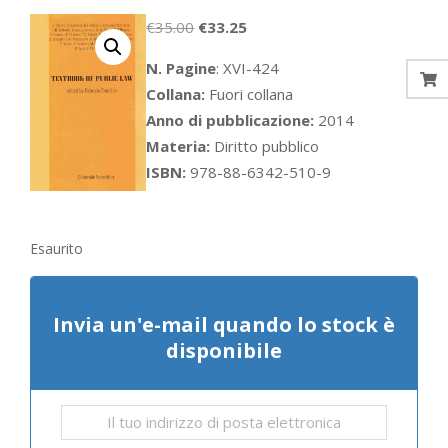
Il
Il
€
35.00
€
33.25
prezzo
prezzo
N. Pagine
: XVI-424
originale
attuale
Collana:
Fuori collana
era:
è:
Anno di pubblicazione:
2014
€35.00.
€33.25.
Materia:
Diritto pubblico
ISBN:
978-88-6342-510-9
Esaurito
Invia un'e-mail quando lo stock è
disponibile