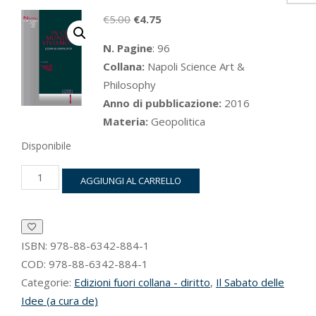
Il
Il
€
5.00
€
4.75
prezzo
prezzo
N. Pagine
: 96
originale
attuale
Collana:
Napoli Science Art &
era:
è:
Philosophy
€5.00.
€4.75.
Anno di pubblicazione:
2016
Materia:
Geopolitica
Disponibile
In
AGGIUNGI AL CARRELLO
che
mondo
viviamo?
quantità
ISBN:
978-88-6342-884-1
COD:
978-88-6342-884-1
Categorie:
Edizioni fuori collana - diritto
,
Il Sabato delle
Idee (a cura de)