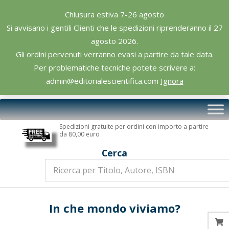
Skip
Chiusura estiva 7-26 agosto
to
Si avvisano i gentili Clienti che le spedizioni riprenderanno il 27
content
agosto 2026.
Gli ordini pervenuti verranno evasi a partire da tale data.
Per problematiche tecniche potete scrivere a:
admin@editorialescientifica.com
Ignora
Editoriale
Primary
Scientifica
Navigation
Spedizioni gratuite per ordini con importo a partire
Menu
da 80,00 euro
Cerca
In che mondo viviamo?