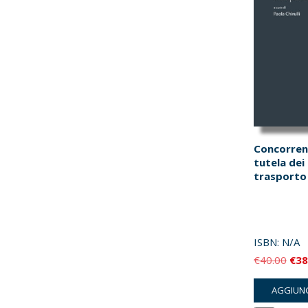
Concorren
tutela dei 
trasporto 
ISBN:
N/A
Il
€
40.00
€
38
pre
AGGIUNG
orig