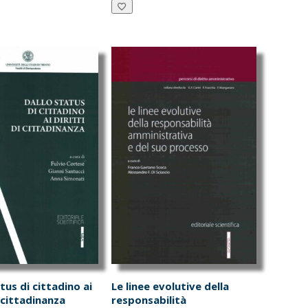
a:
è:
era:
è:
0.00.
€28.50.
€20.00.
€19.00.
tus di cittadino ai
Le linee evolutive della
i cittadinanza
responsabilità