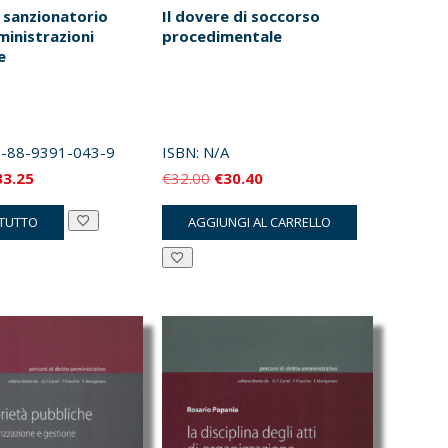
e sanzionatorio
Il dovere di soccorso
ministrazioni
procedimentale
e
-88-9391-043-9
ISBN:
N/A
Il
Il
Il
33.25
€
32.00
€
30.40
ezzo
prezzo
prezzo
prezzo
 TUTTO
AGGIUNGI AL CARRELLO
iginale
attuale
originale
attuale
a:
è:
era:
è:
5.00.
€33.25.
€32.00.
€30.40.