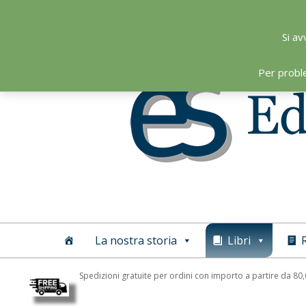
Skip
to
Si av
content
Per probl
Editoriale
Scientifica
La nostra storia
Libri
R
Spedizioni gratuite per ordini con importo a partire da 80