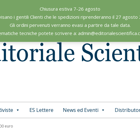
Chiusura estiva 7-26 agosto
visano i gentili Clienti che le spedizioni riprenderanno il 27 agosto
Gli ordini pervenuti verranno evasi a partire da tale data.
ematiche tecniche potete scrivere a: admin@editorialescientifica
iviste
ES Lettere
News ed Eventi
Distributor
Primary
Navigation
,00 euro
Menu