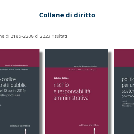
Collane di diritto
Ordina
ne di 2185-2208 di 2223 risultati
in
base
al
più
recente