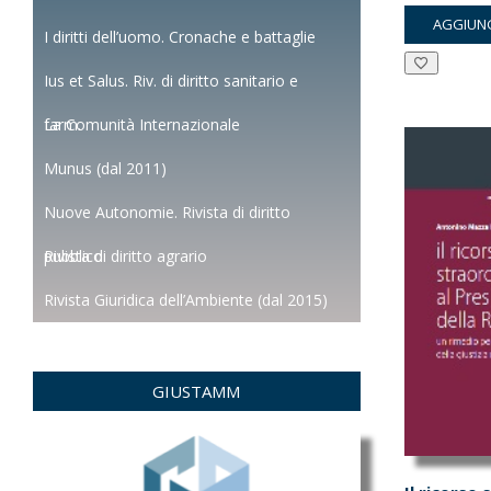
pre
AGGIUNG
orig
I diritti dell’uomo. Cronache e battaglie
era:
Ius et Salus. Riv. di diritto sanitario e
€30
farm.
La Comunità Internazionale
Munus (dal 2011)
Nuove Autonomie. Rivista di diritto
pubblico
Rivista di diritto agrario
Rivista Giuridica dell’Ambiente (dal 2015)
GIUSTAMM