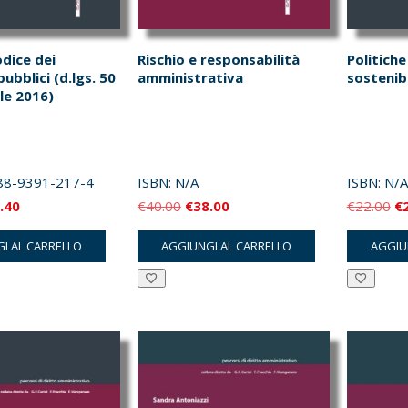
odice dei
Rischio e responsabilità
Politich
ubblici (d.lgs. 50
amministrativa
sostenib
ile 2016)
88-9391-217-4
ISBN:
N/A
ISBN:
N/A
Il
Il
Il
Il
.40
€
40.00
€
38.00
€
22.00
€
zzo
prezzo
prezzo
prezzo
pr
I AL CARRELLO
AGGIUNGI AL CARRELLO
AGGIU
inale
attuale
originale
attuale
or
è:
era:
è:
er
.00.
€11.40.
€40.00.
€38.00.
€2