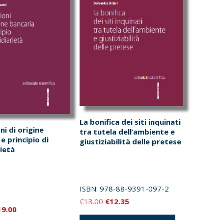
La bonifica dei siti inquinati
i di origine
tra tutela dell’ambiente e
e principio di
giustiziabilità delle pretese
ietà
ISBN:
978-88-9391-097-2
Il
Il
€
13.00
€
12.35
Il
19.00
prezzo
prezzo