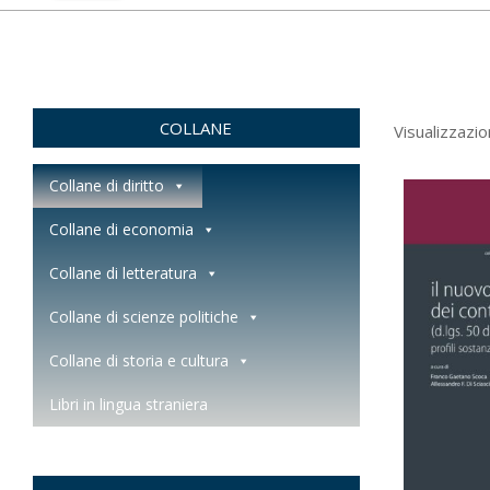
COLLANE
Visualizzazio
Collane di diritto
Collane di economia
Collane di letteratura
Collane di scienze politiche
Collane di storia e cultura
Libri in lingua straniera