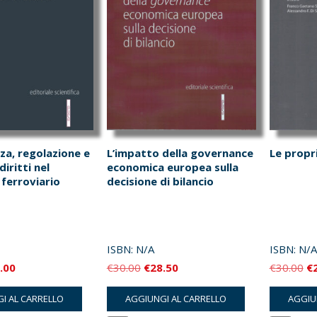
za, regolazione e
L’impatto della governance
Le propr
diritti nel
economica europea sulla
ferroviario
decisione di bilancio
ISBN:
N/A
ISBN:
N/A
Il
Il
Il
Il
.00
€
30.00
€
28.50
€
30.00
€
zzo
prezzo
prezzo
prezzo
pr
I AL CARRELLO
AGGIUNGI AL CARRELLO
AGGIU
inale
attuale
originale
attuale
or