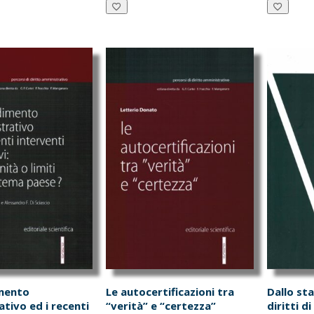
è:
era:
è:
er
.00.
€38.00.
€30.00.
€28.50.
€3
imento
Le autocertificazioni tra
Dallo sta
tivo ed i recenti
“verità” e “certezza”
diritti d