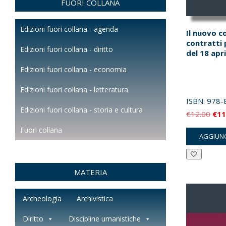
FUORI COLLANA
Edizioni fuori collana - agenda
Il nuovo c
contratti p
Edizioni fuori collana - diritto
del 18 apr
Edizioni fuori collana - economia
Edizioni fuori collana - letteratura
ISBN:
978-
Edizioni fuori collana - storia e cultura
Il
€
12.00
€
11
pre
Fuori collana
AGGIUNG
orig
era:
€12
MATERIA
Archeologia
Archivistica
Diritto
Discipline umanistiche