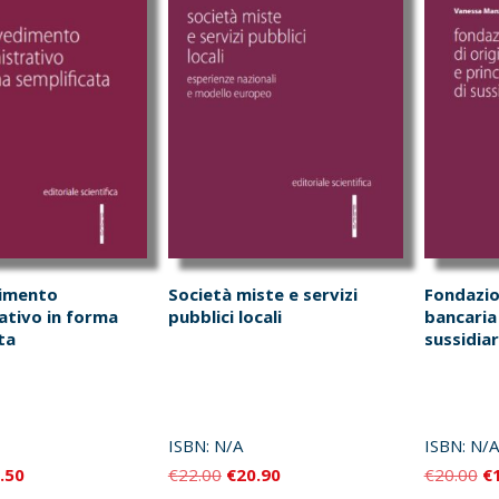
dimento
Società miste e servizi
Fondazion
ativo in forma
pubblici locali
bancaria 
ta
sussidiar
ISBN:
N/A
ISBN:
N/A
Il
Il
Il
Il
.50
€
22.00
€
20.90
€
20.00
€