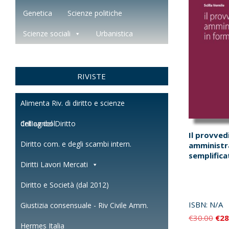
Genetica
Scienze politiche
Scienze sociali
Urbanistica
RIVISTE
Alimenta Riv. di diritto e scienze
dell'agricol.
Critica del Diritto
Il provve
Diritto com. e degli scambi intern.
amministr
semplifica
Diritti Lavori Mercati
Diritto e Società (dal 2012)
ISBN:
N/A
Giustizia consensuale - Riv Civile Amm.
Il
€
30.00
€
28
Hermes Italia