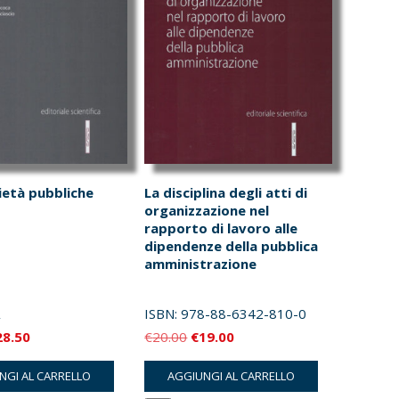
ietà pubbliche
La disciplina degli atti di
organizzazione nel
rapporto di lavoro alle
dipendenze della pubblica
amministrazione
ISBN:
978-88-6342-810-0
Il
Il
Il
28.50
€
20.00
€
19.00
ezzo
prezzo
prezzo
prezzo
NGI AL CARRELLO
AGGIUNGI AL CARRELLO
iginale
attuale
originale
attuale