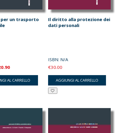
e per un trasporto
Il diritto alla protezione dei
ile
dati personali
ISBN:
N/A
Il
20.90
€
30.00
ezzo
prezzo
NGI AL CARRELLO
AGGIUNGI AL CARRELLO
iginale
attuale
a:
è:
2.00.
€20.90.