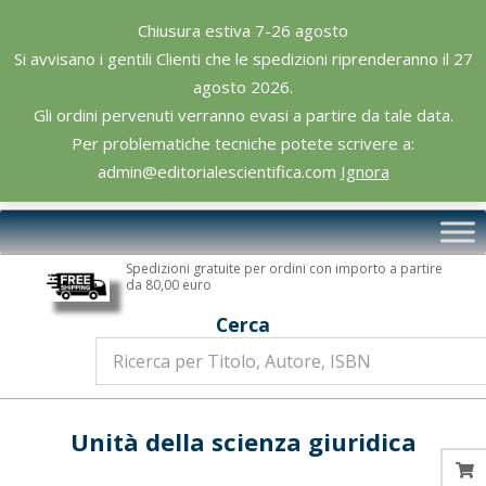
Skip
Chiusura estiva 7-26 agosto
to
Si avvisano i gentili Clienti che le spedizioni riprenderanno il 27
content
agosto 2026.
Gli ordini pervenuti verranno evasi a partire da tale data.
Per problematiche tecniche potete scrivere a:
admin@editorialescientifica.com
Ignora
Editoriale
Primary
Scientifica
Navigation
Spedizioni gratuite per ordini con importo a partire
Menu
da 80,00 euro
Cerca
Unità della scienza giuridica