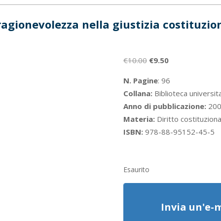
ragionevolezza nella giustizia costituzio
Il
Il
€
10.00
€
9.50
prezzo
prezzo
N. Pagine
: 96
originale
attuale
Collana:
Biblioteca universita
era:
è:
Anno di pubblicazione:
200
€10.00.
€9.50.
Materia:
Diritto costituziona
ISBN:
978-88-95152-45-5
Esaurito
Invia un'e-