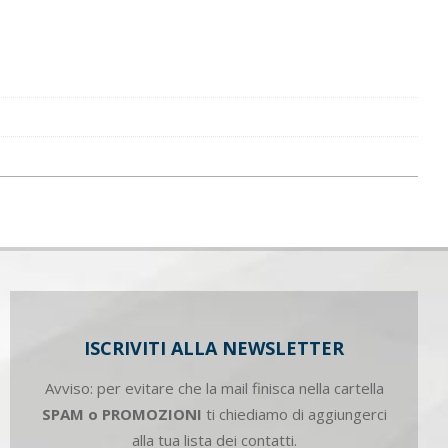
ISCRIVITI ALLA NEWSLETTER
Avviso: per evitare che la mail finisca nella cartella
SPAM o PROMOZIONI
ti chiediamo di aggiungerci
alla tua lista dei contatti.