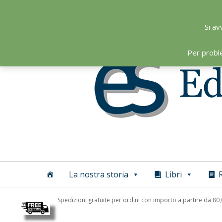
Skip
to
Si av
content
Per probl
Editoriale
Scientifica
La nostra storia
Libri
R
Spedizioni gratuite per ordini con importo a partire da 80