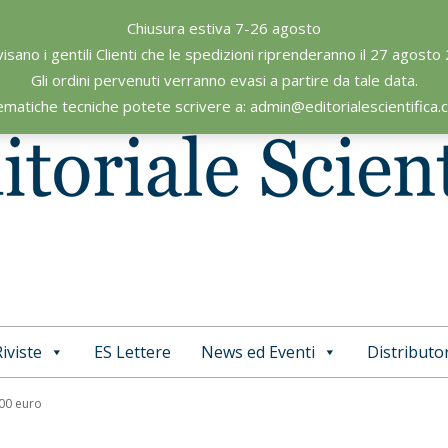
Chiusura estiva 7-26 agosto
visano i gentili Clienti che le spedizioni riprenderanno il 27 agosto
Gli ordini pervenuti verranno evasi a partire da tale data.
ematiche tecniche potete scrivere a: admin@editorialescientifica
iviste
ES Lettere
News ed Eventi
Distributor
Primary
Navigation
,00 euro
Menu