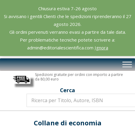
Skip
Chiusura estiva 7-26 agosto
to
Si avvisano i gentili Clienti che le spedizioni riprenderanno il 27
content
agosto 2026.
Gli ordini pervenuti verranno evasi a partire da tale data.
Per problematiche tecniche potete scrivere a:
admin@editorialescientifica.com
Ignora
Editoriale
Primary
Scientifica
Navigation
Spedizioni gratuite per ordini con importo a partire
Menu
da 80,00 euro
Cerca
Collane di economia