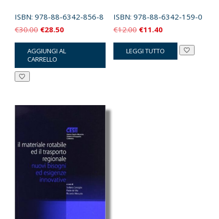
ISBN:
978-88-6342-856-8
ISBN:
978-88-6342-159-0
Il
Il
Il
Il
€
30.00
€
28.50
€
12.00
€
11.40
prezzo
prezzo
prezzo
prezzo
AGGIUNGI AL
LEGGI TUTTO
originale
attuale
originale
attuale
CARRELLO
era:
è:
era:
è:
€30.00.
€28.50.
€12.00.
€11.40.