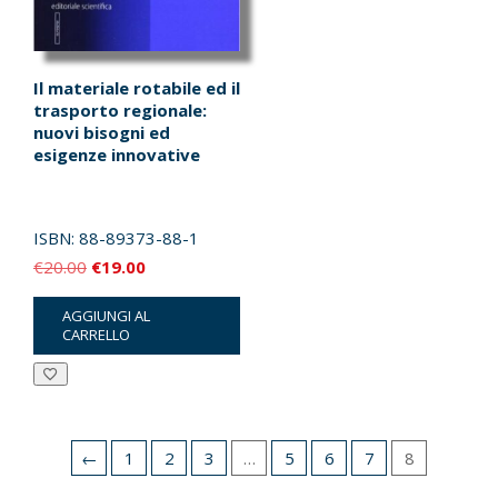
Il materiale rotabile ed il
trasporto regionale:
nuovi bisogni ed
esigenze innovative
ISBN:
88-89373-88-1
Il
Il
€
20.00
€
19.00
prezzo
prezzo
AGGIUNGI AL
originale
attuale
CARRELLO
era:
è:
€20.00.
€19.00.
←
1
2
3
…
5
6
7
8