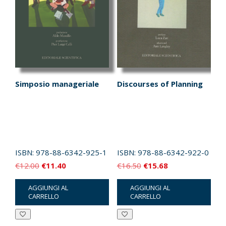
Simposio manageriale
Discourses of Planning
ISBN:
978-88-6342-925-1
ISBN:
978-88-6342-922-0
Il
Il
Il
Il
€
12.00
€
11.40
€
16.50
€
15.68
prezzo
prezzo
prezzo
prezzo
AGGIUNGI AL
AGGIUNGI AL
originale
attuale
originale
attuale
CARRELLO
CARRELLO
era:
è:
era:
è:
€12.00.
€11.40.
€16.50.
€15.68.