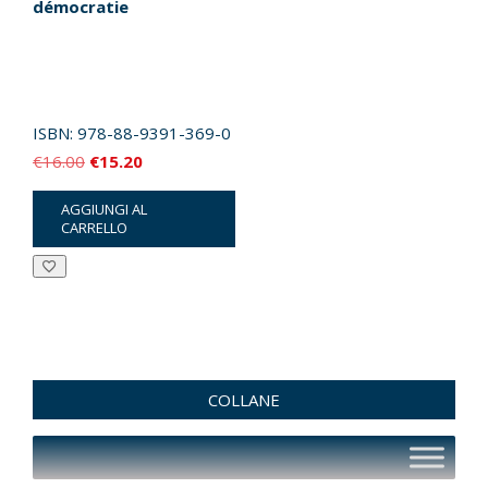
démocratie
ISBN:
978-88-9391-369-0
Il
Il
€
16.00
€
15.20
prezzo
prezzo
AGGIUNGI AL
originale
attuale
CARRELLO
era:
è:
€16.00.
€15.20.
COLLANE