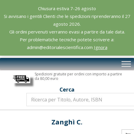
Skip
Chiusura estiva 7-26 agosto
to
Si avvisano i gentili Clienti che le spedizioni riprenderanno il 27
content
agosto 2026.
Gli ordini pervenuti verranno evasi a partire da tale data.
Per problematiche tecniche potete scrivere a:
admin@editorialescientifica.com
Ignora
Editoriale
Primary
Scientifica
Navigation
Spedizioni gratuite per ordini con importo a partire
Menu
da 80,00 euro
Cerca
Zanghì C.