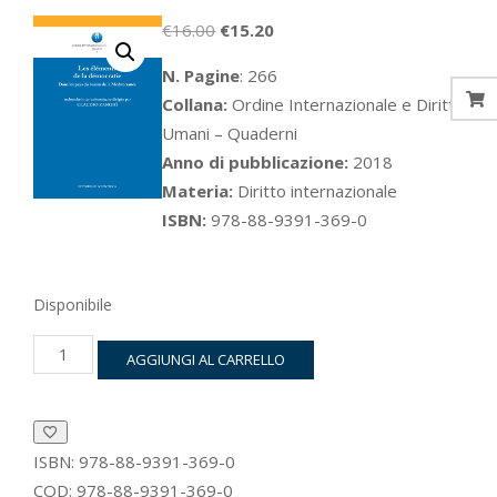
Il
Il
€
16.00
€
15.20
prezzo
prezzo
N. Pagine
: 266
originale
attuale
Collana:
Ordine Internazionale e Diritti
era:
è:
Umani – Quaderni
€16.00.
€15.20.
Anno di pubblicazione:
2018
Materia:
Diritto internazionale
ISBN:
978-88-9391-369-0
Disponibile
Les
AGGIUNGI AL CARRELLO
éléments
de
la
démocratie
quantità
ISBN:
978-88-9391-369-0
COD:
978-88-9391-369-0