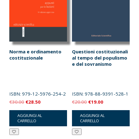
Norma e ordinamento
Questioni costituzionali
costituzionale
al tempo del populismo
e del sovranismo
ISBN:
979-12-5976-254-2
ISBN:
978-88-9391-528-1
Il
Il
Il
Il
€
30.00
€
28.50
€
20.00
€
19.00
prezzo
prezzo
prezzo
prezzo
AGGIUNGI AL
AGGIUNGI AL
originale
attuale
originale
attuale
CARRELLO
CARRELLO
era:
è:
era:
è:
€30.00.
€28.50.
€20.00.
€19.00.