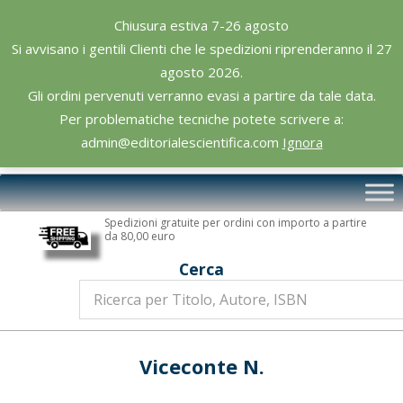
Skip
Chiusura estiva 7-26 agosto
to
Si avvisano i gentili Clienti che le spedizioni riprenderanno il 27
content
agosto 2026.
Gli ordini pervenuti verranno evasi a partire da tale data.
Per problematiche tecniche potete scrivere a:
admin@editorialescientifica.com
Ignora
Editoriale
Primary
Scientifica
Navigation
Spedizioni gratuite per ordini con importo a partire
Menu
da 80,00 euro
Cerca
Viceconte N.