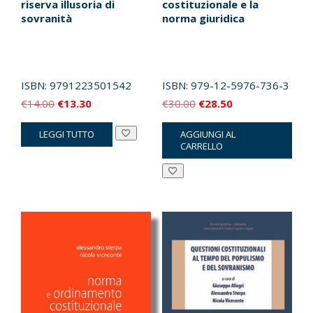
riserva illusoria di
costituzionale e la
sovranità
norma giuridica
ISBN:
9791223501542
ISBN:
979-12-5976-736-3
Il
Il
Il
Il
€
14.00
€
13.30
€
30.00
€
28.50
prezzo
prezzo
prezzo
prezzo
LEGGI TUTTO
AGGIUNGI AL
originale
attuale
originale
attuale
CARRELLO
era:
è:
era:
è:
€14.00.
€13.30.
€30.00.
€28.50.