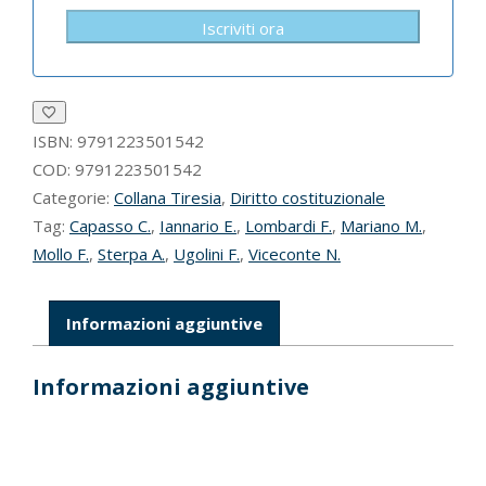
Iscriviti ora
ISBN:
9791223501542
COD:
9791223501542
Categorie:
Collana Tiresia
,
Diritto costituzionale
Tag:
Capasso C.
,
Iannario E.
,
Lombardi F.
,
Mariano M.
,
Mollo F.
,
Sterpa A.
,
Ugolini F.
,
Viceconte N.
Informazioni aggiuntive
Informazioni aggiuntive