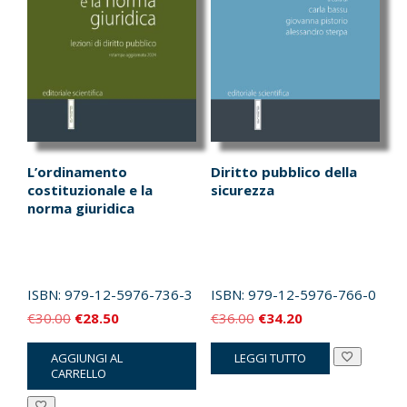
L’ordinamento
Diritto pubblico della
costituzionale e la
sicurezza
norma giuridica
ISBN:
979-12-5976-736-3
ISBN:
979-12-5976-766-0
Il
Il
Il
Il
€
30.00
€
28.50
€
36.00
€
34.20
prezzo
prezzo
prezzo
prezzo
AGGIUNGI AL
LEGGI TUTTO
originale
attuale
originale
attuale
CARRELLO
era:
è:
era:
è: