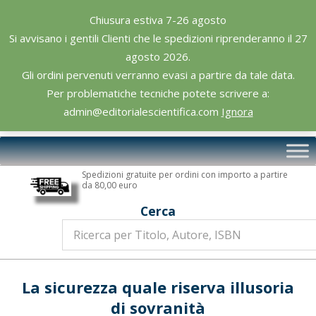
Skip
Chiusura estiva 7-26 agosto
to
Si avvisano i gentili Clienti che le spedizioni riprenderanno il 27
content
agosto 2026.
Gli ordini pervenuti verranno evasi a partire da tale data.
Per problematiche tecniche potete scrivere a:
admin@editorialescientifica.com
Ignora
Editoriale
Primary
Scientifica
Navigation
Spedizioni gratuite per ordini con importo a partire
Menu
da 80,00 euro
Cerca
La sicurezza quale riserva illusoria
di sovranità