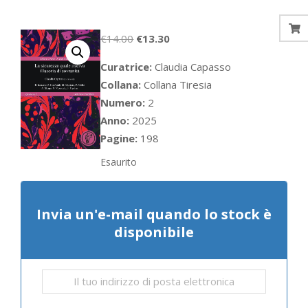
Il
Il
€
14.00
€
13.30
prezzo
prezzo
Curatrice:
Claudia Capasso
originale
attuale
Collana:
Collana Tiresia
era:
è:
Numero:
2
€14.00.
€13.30.
Anno:
2025
Pagine:
198
Esaurito
Invia un'e-mail quando lo stock è
disponibile