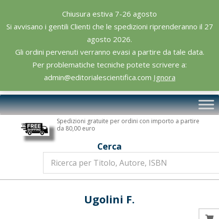
Skip
Chiusura estiva 7-26 agosto
to
Si avvisano i gentili Clienti che le spedizioni riprenderanno il 27
content
agosto 2026.
Gli ordini pervenuti verranno evasi a partire da tale data.
Per problematiche tecniche potete scrivere a:
admin@editorialescientifica.com
Ignora
Editoriale
Primary
Scientifica
Navigation
Spedizioni gratuite per ordini con importo a partire
Menu
da 80,00 euro
Cerca
Ugolini F.