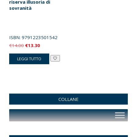
riserva illusoria di
sovranità
ISBN:
9791223501542
Il
Il
€
14.00
€
13.30
prezzo
prezzo
LEGGI TUTTO
originale
attuale
era:
è:
€14.00.
€13.30.
COLLANE