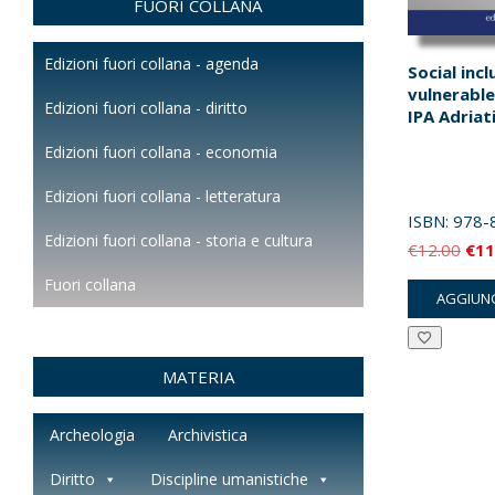
FUORI COLLANA
Edizioni fuori collana - agenda
Social incl
vulnerable
Edizioni fuori collana - diritto
IPA Adriat
Edizioni fuori collana - economia
Edizioni fuori collana - letteratura
ISBN:
978-
Edizioni fuori collana - storia e cultura
Il
€
12.00
€
11
pre
Fuori collana
AGGIUNG
orig
era:
€12
MATERIA
Archeologia
Archivistica
Diritto
Discipline umanistiche