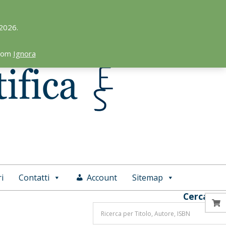
 2026.
.com
Ignora
i
Contatti
Account
Sitemap
Cerca