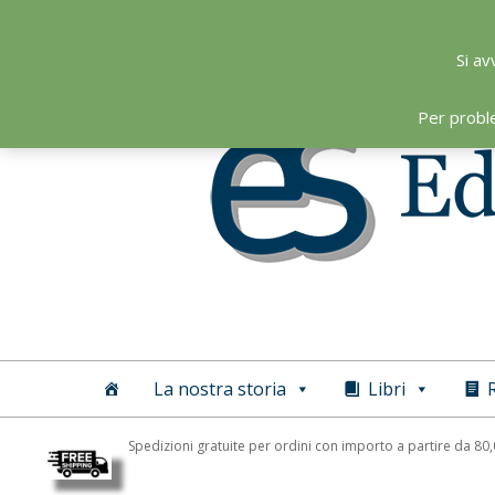
Skip
to
Si av
content
Per probl
Editoriale
Scientifica
La nostra storia
Libri
R
Spedizioni gratuite per ordini con importo a partire da 80