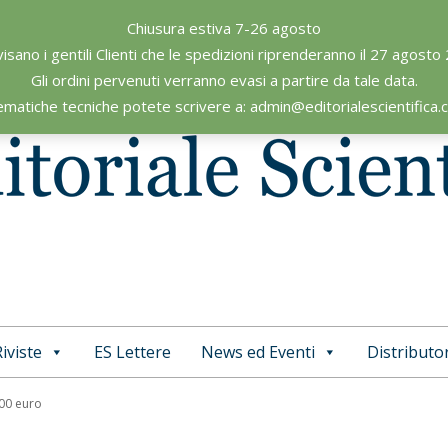
Chiusura estiva 7-26 agosto
visano i gentili Clienti che le spedizioni riprenderanno il 27 agosto
Gli ordini pervenuti verranno evasi a partire da tale data.
ematiche tecniche potete scrivere a: admin@editorialescientifica
iviste
ES Lettere
News ed Eventi
Distributor
Primary
Navigation
,00 euro
Menu