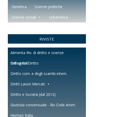
Genetica
Scienze politiche
Scienze sociali
Urbanistica
RIVISTE
Alimenta Riv. di diritto e scienze
dell'agricol.
Critica del Diritto
Diritto com. e degli scambi intern.
Diritti Lavori Mercati
Diritto e Società (dal 2012)
Giustizia consensuale - Riv Civile Amm.
Hermes Italia