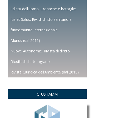
I diritti dell’uomo. Cronache e battaglie
Ius et Salus. Riv. di diritto sanitario e
farm.
La Comunità Internazionale
Munus (dal 2011)
Nuove Autonomie. Rivista di diritto
pubblico
Rivista di diritto agrario
Rivista Giuridica dell’Ambiente (dal 2015)
GIUSTAMM