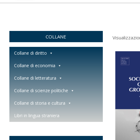
COLLANE
Visualizzazio
Collane di diritto
Collane di economia
Collane di letteratura
Collane di scienze politiche
Collane di storia e cultura
Libri in lingua straniera