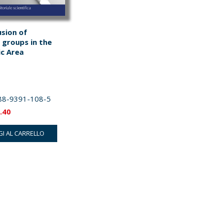
usion of
 groups in the
ic Area
88-9391-108-5
Il
.40
zzo
prezzo
I AL CARRELLO
inale
attuale
è:
.00.
€11.40.